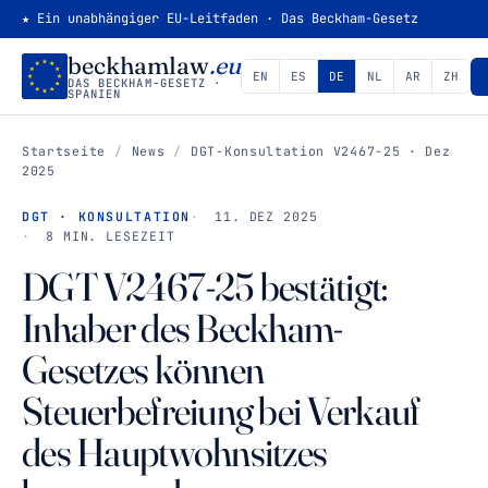
★ Ein unabhängiger EU-Leitfaden · Das Beckham-Gesetz
beckhamlaw
.eu
EN
ES
DE
NL
AR
ZH
DAS BECKHAM-GESETZ ·
SPANIEN
Startseite
/
News
/
DGT-Konsultation V2467-25 · Dez
2025
DGT · KONSULTATION
11. DEZ 2025
8 MIN. LESEZEIT
DGT V2467-25 bestätigt:
Inhaber des Beckham-
Gesetzes können
Steuerbefreiung bei Verkauf
des Hauptwohnsitzes