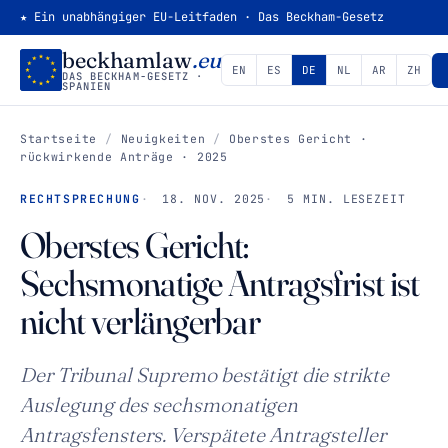
★ Ein unabhängiger EU-Leitfaden · Das Beckham-Gesetz
beckhamlaw
.eu
EN
ES
DE
NL
AR
ZH
DAS BECKHAM-GESETZ ·
SPANIEN
Startseite
/
Neuigkeiten
/
Oberstes Gericht ·
rückwirkende Anträge · 2025
RECHTSPRECHUNG
18. NOV. 2025
5 MIN. LESEZEIT
Oberstes Gericht:
Sechsmonatige Antragsfrist ist
nicht verlängerbar
Der Tribunal Supremo bestätigt die strikte
Auslegung des sechsmonatigen
Antragsfensters. Verspätete Antragsteller