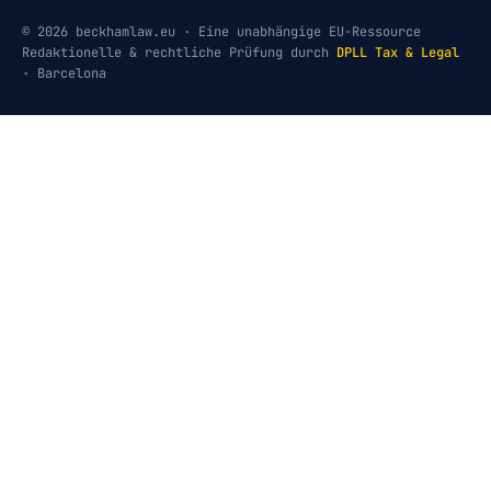
© 2026 beckhamlaw.eu · Eine unabhängige EU-Ressource
Redaktionelle & rechtliche Prüfung durch
DPLL Tax & Legal
· Barcelona