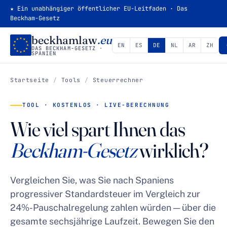
★ Ein unabhängiger öffentlicher EU-Leitfaden · Das
Beckham-Gesetz
beckhamlaw
.eu
EN
ES
DE
NL
AR
ZH
DAS BECKHAM-GESETZ ·
SPANIEN
Startseite
/
Tools
/
Steuerrechner
TOOL · KOSTENLOS · LIVE-BERECHNUNG
Wie viel spart Ihnen das
Beckham-Gesetz
wirklich?
Vergleichen Sie, was Sie nach Spaniens
progressiver Standardsteuer im Vergleich zur
24%-Pauschalregelung zahlen würden — über die
gesamte sechsjährige Laufzeit. Bewegen Sie den