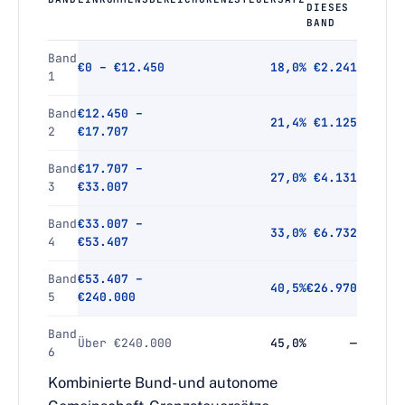
DIESES
BAND
Band
€0 – €12.450
18,0%
€2.241
1
Band
€12.450 –
21,4%
€1.125
2
€17.707
Band
€17.707 –
27,0%
€4.131
3
€33.007
Band
€33.007 –
33,0%
€6.732
4
€53.407
Band
€53.407 –
40,5%
€26.970
5
€240.000
Band
Über €240.000
45,0%
—
6
Kombinierte Bund- und autonome