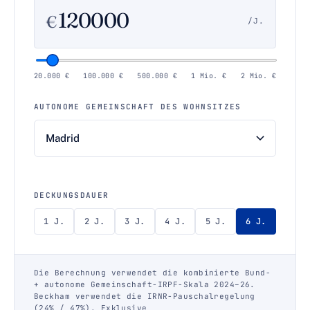
€
/J.
20.000 €
100.000 €
500.000 €
1 Mio. €
2 Mio. €
AUTONOME GEMEINSCHAFT DES WOHNSITZES
DECKUNGSDAUER
1 J.
2 J.
3 J.
4 J.
5 J.
6 J.
Die Berechnung verwendet die kombinierte Bund-
+ autonome Gemeinschaft-IRPF-Skala 2024–26.
Beckham verwendet die IRNR-Pauschalregelung
(24% / 47%). Exklusive