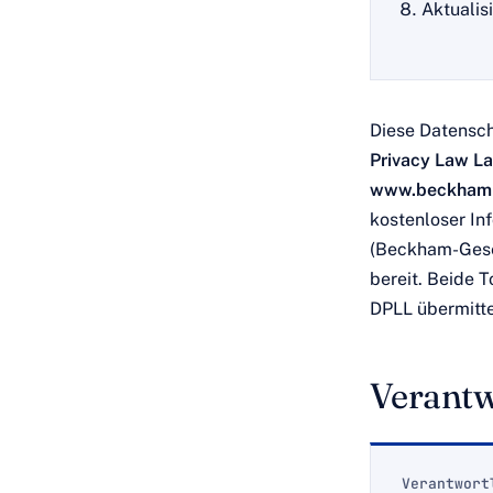
Aktualis
Diese Datensch
Privacy Law Lab
www.beckhaml
kostenloser In
(Beckham-Gesetz
bereit. Beide T
DPLL übermitte
Verantw
Verantwort