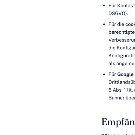
Für Kontak
DSGVO).
Für die
coo
berechtigte
Verbesserung
die Konfigu
Konfigurati
als angeme
Für
Google 
Drittlandsü
6 Abs. 1 lit
Banner über
Empfän