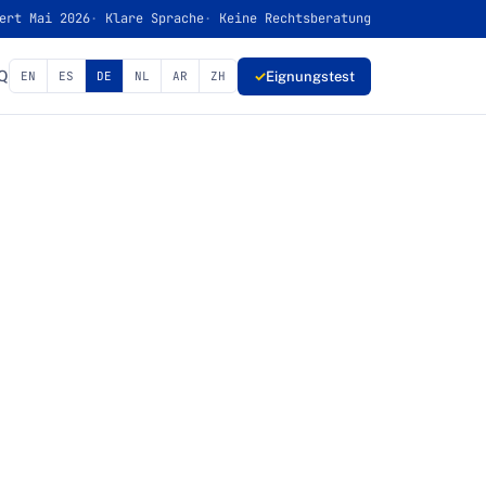
ert Mai 2026
Klare Sprache
Keine Rechtsberatung
Q
✓
Eignungstest
EN
ES
DE
NL
AR
ZH