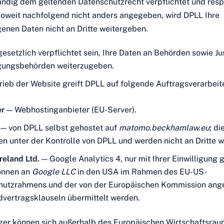
tändig dem geltenden Datenschutzrecht verpflichtet und respe
Soweit nachfolgend nicht anders angegeben, wird DPLL Ihre
nen Daten nicht an Dritte weitergeben.
esetzlich verpflichtet sein, Ihre Daten an Behörden sowie Jus
lgungsbehörden weiterzugeben.
rieb der Website greift DPLL auf folgende Auftragsverarbeit
er
— Webhostinganbieter (EU-Server).
— von DPLL selbst gehostet auf
matomo.beckhamlaw.eu
; di
en unter der Kontrolle von DPLL und werden nicht an Dritte 
reland Ltd.
— Google Analytics 4, nur mit Ihrer Einwilligung 
önnen an
Google LLC
in den USA im Rahmen des EU-US-
hutzrahmens und der von der Europäischen Kommission a
vertragsklauseln übermittelt werden.
er können sich außerhalb des Europäischen Wirtschaftsrau