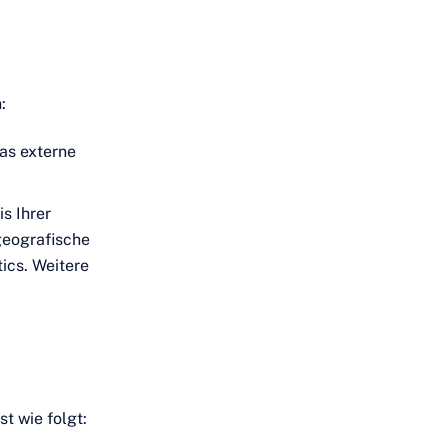
:
as externe
s Ihrer
geografische
ics. Weitere
t wie folgt: