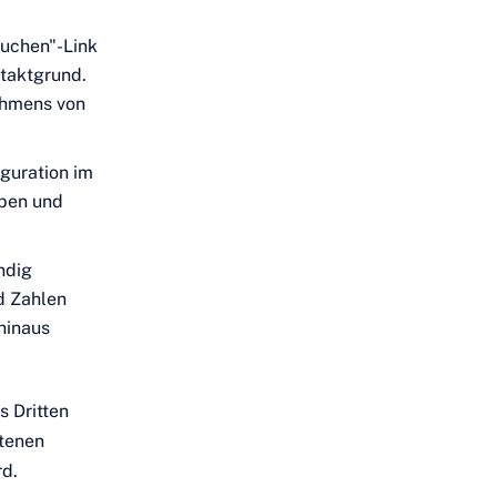
buchen"-Link
ntaktgrund.
ahmens von
iguration im
eben und
ändig
d Zahlen
hinaus
s Dritten
ltenen
rd.