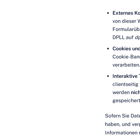
Externes Ko
von dieser 
Formularüb
DPLL auf
dp
Cookies und
Cookie-Bann
verarbeiten.
Interaktive 
clientseiti
werden
nic
gespeichert
Sofern Sie Date
haben, und ver
Informationen m