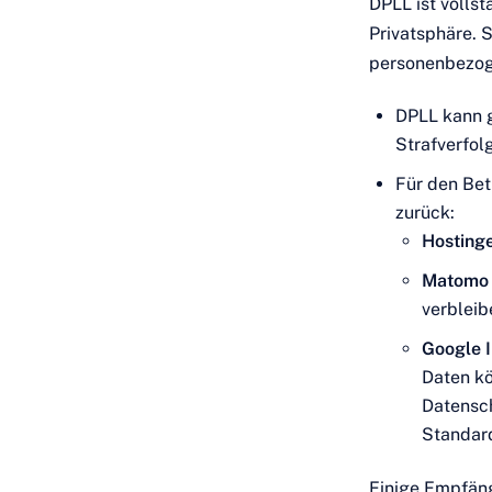
DPLL ist volls
Privatsphäre. 
personenbezoge
DPLL kann g
Strafverfo
Für den Bet
zurück:
Hosting
Matomo
verbleib
Google I
Daten k
Datensc
Standard
Einige Empfäng