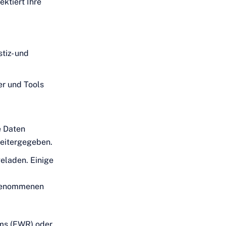
ktiert Ihre
tiz- und
er und Tools
e Daten
weitergegeben.
geladen. Einige
ngenommenen
ms (EWR) oder