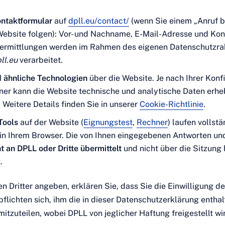
ntaktformular
auf
dpll.eu/contact/
(wenn Sie einem „Anruf 
Website folgen): Vor- und Nachname, E-Mail-Adresse und Ko
ermittlungen werden im Rahmen des eigenen Datenschutzr
ll.eu
verarbeitet.
 ähnliche Technologien
über die Website. Je nach Ihrer Konf
er kann die Website technische und analytische Daten erh
 Weitere Details finden Sie in unserer
Cookie-Richtlinie
.
Tools
auf der Website (
Eignungstest
,
Rechner
) laufen vollst
g in Ihrem Browser. Die von Ihnen eingegebenen Antworten un
ht an DPLL oder Dritte übermittelt
und nicht über die Sitzung 
.
n Dritter angeben, erklären Sie, dass Sie die Einwilligung de
pflichten sich, ihm die in dieser Datenschutzerklärung entha
itzuteilen, wobei DPLL von jeglicher Haftung freigestellt wi