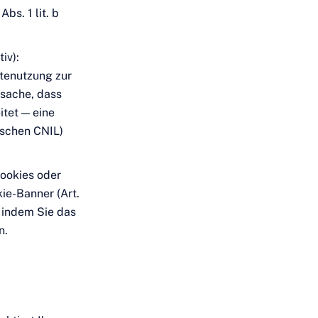
Abs. 1 lit. b
iv):
tenutzung zur
tsache, dass
itet — eine
ischen CNIL)
Cookies oder
ie-Banner (Art.
, indem Sie das
n.