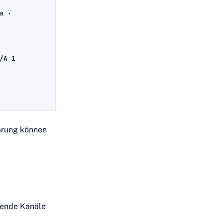
a ·
/A 1
ärung können
gende Kanäle