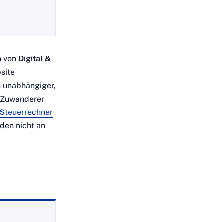
n von
Digital &
site
in unabhängiger,
r Zuwanderer
Steuerrechner
rden nicht an