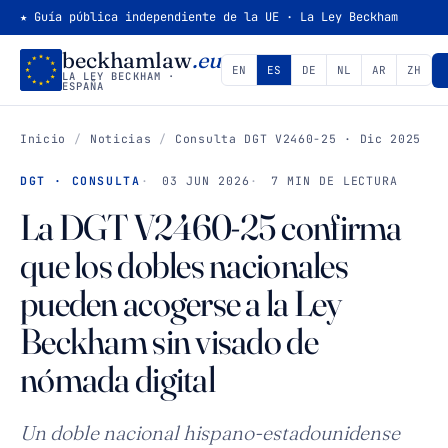
★ Guía pública independiente de la UE · La Ley Beckham
beckhamlaw
.eu
EN
ES
DE
NL
AR
ZH
LA LEY BECKHAM ·
ESPAÑA
Inicio
/
Noticias
/
Consulta DGT V2460-25 · Dic 2025
DGT · CONSULTA
03 JUN 2026
7 MIN DE LECTURA
La DGT V2460-25 confirma
que los dobles nacionales
pueden acogerse a la Ley
Beckham sin visado de
nómada digital
Un doble nacional hispano-estadounidense