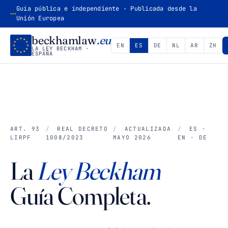
Guía pública e independiente · Publicada desde la
Unión Europea
beckhamlaw
.eu
EN
ES
DE
NL
AR
ZH
LA LEY BECKHAM ·
ESPAÑA
ART. 93
REAL DECRETO
ACTUALIZADA
ES ·
LIRPF
1008/2023
MAYO 2026
EN · DE
La
Ley Beckham
Guía Completa.