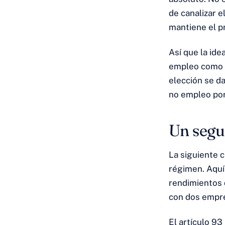
de canalizar e
mantiene el pr
Así que la id
empleo como r
elección se da
no empleo po
Un segu
La siguiente c
régimen. Aquí 
rendimientos 
con dos empr
El artículo 93