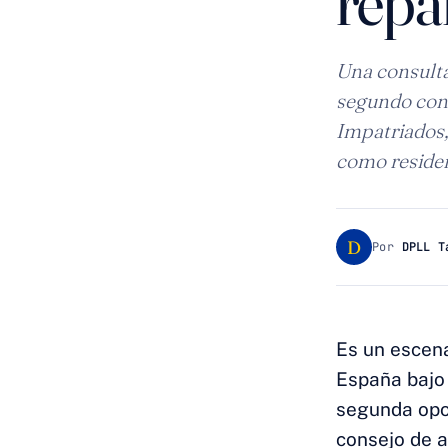
repar
Una consulta
segundo cont
Impatriados,
como residen
D
Por
DPLL T
Es un escena
España bajo 
segunda opor
consejo de a