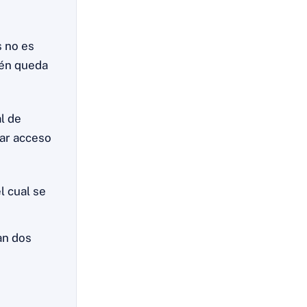
 no es
ién queda
l de
dar acceso
l cual se
an dos