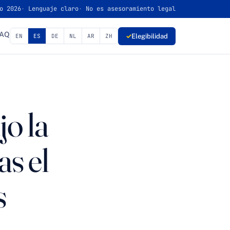
o 2026
Lenguaje claro
No es asesoramiento legal
FAQ
✓
Elegibilidad
EN
ES
DE
NL
AR
ZH
o la
s el
s