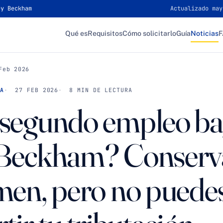
ey Beckham
Actualizado may
Qué es
Requisitos
Cómo solicitarlo
Guía
Noticias
Feb 2026
A
27 FEB 2026
8 MIN DE LECTURA
segundo empleo baj
Beckham? Conserva
men, pero no puede