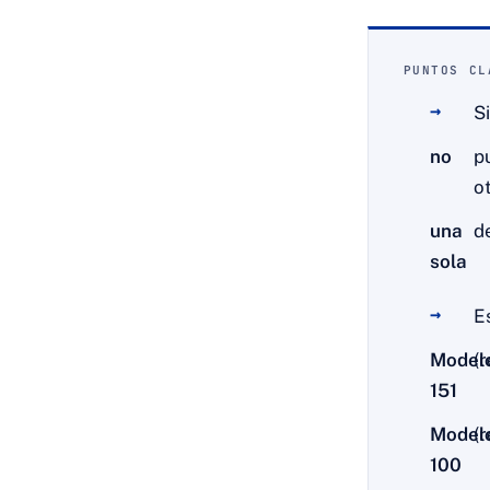
PUNTOS CL
S
no
p
o
una
d
sola
E
Model
(
151
Model
(
100