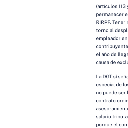
(artículos 113
permanecer en
RIRPF. Tener m
torno al despl
empleador en 
contribuyente
el año de lleg
causa de excl
La DGT sí seña
especial de l
no puede ser 
contrato ordin
asesoramiento
salario tribut
porque el con