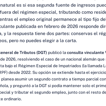
natural es si esa segunda fuente de ingresos pue
uera del régimen especial, tributando como resid
ientras el empleo original permanece al tipo fijo d
culante publicada en febrero de 2026 responde di
, y la respuesta tiene dos partes: conservas el ré
s, pero no puedes elegir a la carta.
General de Tributos (DGT)
publicó la
consulta vinculant
 de 2026, resolviendo el caso de un nacional alemán que 
uta bajo el Régimen Especial de Impatriados (la llamada
RPF) desde 2022. Su opción se extiende hasta el ejercicio
6 planea asumir un segundo contrato a tiempo parcial con
ola, y preguntó a la DGT si podía mantener solo el prim
ecial y tributar el segundo empleo, junto con el resto d
e ordinario.