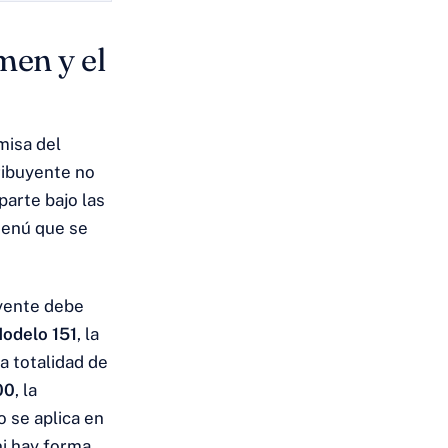
men y el
misa del
ribuyente no
parte bajo las
menú que se
uyente debe
odelo 151
, la
a totalidad de
00
, la
o se aplica en
ni hay forma