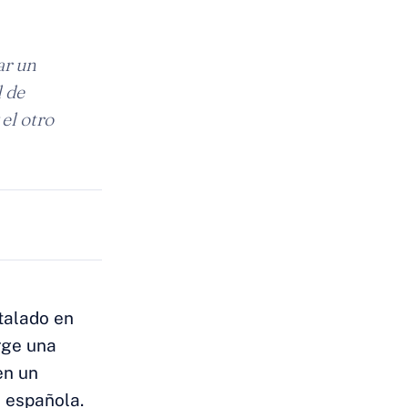
ar un
 de
el otro
talado en
rge una
en un
 española.