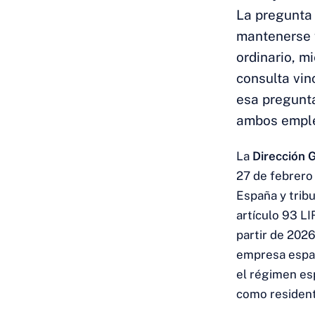
La pregunta 
mantenerse f
ordinario, m
consulta vin
esa pregunta
ambos empleo
La
Dirección 
27 de febrero
España y trib
artículo 93 LI
partir de 202
empresa españ
el régimen esp
como resident