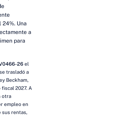
de
ente
el 24%. Una
rectamente a
gimen para
e V0466-26
el
se trasladó a
 Ley Beckham,
 fiscal 2027. A
 otra
er empleo en
e sus rentas,