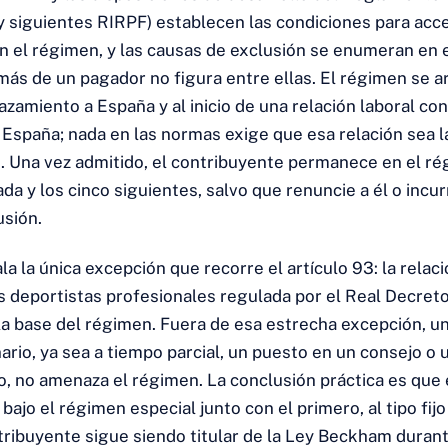
 y siguientes RIRPF) establecen las condiciones para acc
 el régimen, y las causas de exclusión se enumeran en el
ás de un pagador no figura entre ellas. El régimen se ar
azamiento a España y al inicio de una relación laboral co
España; nada en las normas exige que esa relación sea la
. Una vez admitido, el contribuyente permanece en el r
ada y los cinco siguientes, salvo que renuncie a él o incu
usión.
la la única excepción que recorre el artículo 93: la relaci
os deportistas profesionales regulada por el Real Decre
la base del régimen. Fuera de esa estrecha excepción, 
ario, ya sea a tiempo parcial, un puesto en un consejo o
, no amenaza el régimen. La conclusión práctica es que
a bajo el régimen especial junto con el primero, al tipo fij
tribuyente sigue siendo titular de la Ley Beckham durant