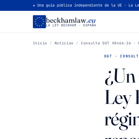
★ Una guía pública independiente de la UE · La L
beckhamlaw
.eu
LA LEY BECKHAM · ESPAÑA
Inicio
/
Noticias
/
Consulta DGT V0466-26 · 
DGT · CONSULT
¿Un 
Ley 
régi