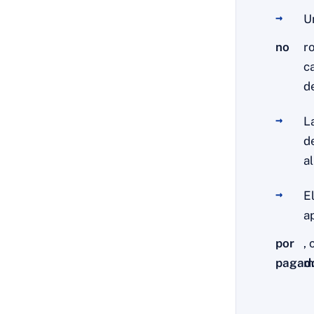
U
no
r
c
d
L
d
a
E
a
por
,
pagad
m