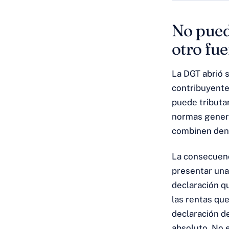
No pued
otro fue
La DGT abrió 
contribuyente
puede tributar
normas genera
combinen den
La consecuenc
presentar un
declaración qu
las rentas que
declaración de
absoluto. No e