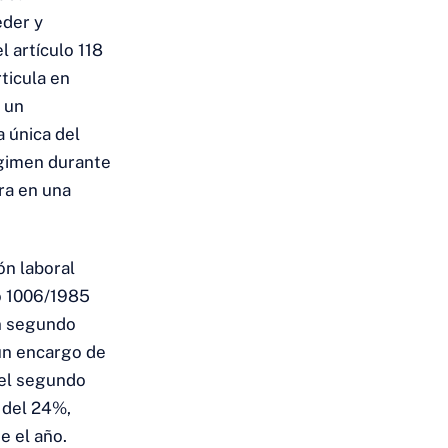
eder y
 artículo 118
ticula en
n un
 única del
égimen durante
rra en una
ón laboral
to 1006/1985
un segundo
 un encargo de
 el segundo
o del 24%,
e el año.