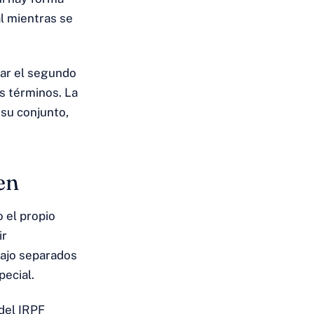
al mientras se
tar el segundo
s términos. La
 su conjunto,
en
 el propio
ir
bajo separados
ecial.
del IRPF