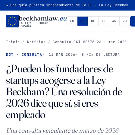
★ Una guía pública independiente de la UE · La Ley Beckham
beckhamlaw
.eu
EN
ES
DE
NL
AR
ZH
LA LEY BECKHAM ·
ESPAÑA
Inicio
/
Noticias
/
Consulta DGT V0578-26 · mar 2026
DGT · CONSULTA
11 MAR 2026
8 MIN DE LECTURA
¿Pueden los fundadores de
startups acogerse a la Ley
Beckham? Una resolución de
2026 dice que sí, si eres
empleado
Una consulta vinculante de marzo de 2026