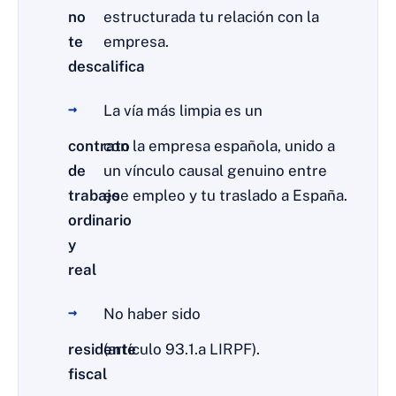
no
estructurada tu relación con la
te
empresa.
descalifica
La vía más limpia es un
contrato
con la empresa española, unido a
de
un vínculo causal genuino entre
trabajo
ese empleo y tu traslado a España.
ordinario
y
real
No haber sido
residente
(artículo 93.1.a LIRPF).
fiscal