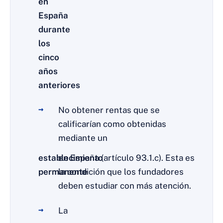
en
España
durante
los
cinco
años
anteriores
No obtener rentas que se
calificarían como obtenidas
mediante un
establecimiento
en España (artículo 93.1.c). Esta es
permanente
la condición que los fundadores
deben estudiar con más atención.
La