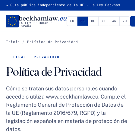
★ Guía pública independiente de la UE · La Ley Beckham
beckhamlaw
.eu
EN
ES
DE
NL
AR
ZH
LA LEY BECKHAM ·
ESPAÑA
Inicio
/
Política de Privacidad
LEGAL · PRIVACIDAD
Política de Privacidad
Cómo se tratan sus datos personales cuando
accede o utiliza www.beckhamlaw.eu. Cumple el
Reglamento General de Protección de Datos de
la UE (Reglamento 2016/679, RGPD) y la
legislación española en materia de protección de
datos.