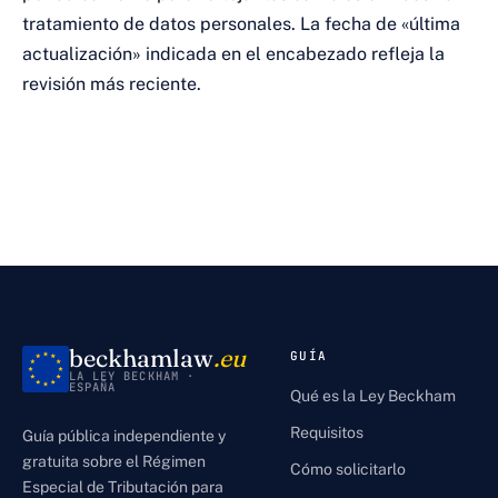
tratamiento de datos personales. La fecha de «última
actualización» indicada en el encabezado refleja la
revisión más reciente.
beckhamlaw
.eu
GUÍA
LA LEY BECKHAM ·
ESPAÑA
Qué es la Ley Beckham
Requisitos
Guía pública independiente y
gratuita sobre el Régimen
Cómo solicitarlo
Especial de Tributación para