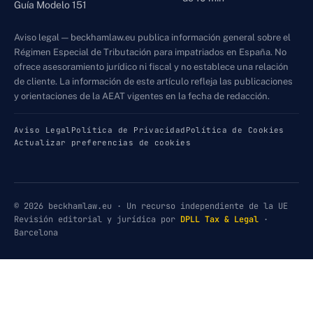
Guía Modelo 151
Aviso legal — beckhamlaw.eu publica información general sobre el
Régimen Especial de Tributación para impatriados en España. No
ofrece asesoramiento jurídico ni fiscal y no establece una relación
de cliente. La información de este artículo refleja las publicaciones
y orientaciones de la AEAT vigentes en la fecha de redacción.
Aviso Legal
Política de Privacidad
Política de Cookies
Actualizar preferencias de cookies
© 2026 beckhamlaw.eu · Un recurso independiente de la UE
Revisión editorial y jurídica por
DPLL Tax & Legal
·
Barcelona