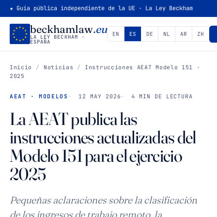
★ Guía pública independiente de la UE · La Ley Beckham
beckhamlaw
.eu
EN
ES
DE
NL
AR
ZH
LA LEY BECKHAM ·
ESPAÑA
Inicio
/
Noticias
/
Instrucciones AEAT
Modelo 151
·
2025
AEAT · MODELOS
12 MAY 2026
4 MIN DE LECTURA
La AEAT publica las
instrucciones actualizadas del
Modelo 151
para el ejercicio
2025
Pequeñas aclaraciones sobre la clasificación
de los ingresos de trabajo remoto, la