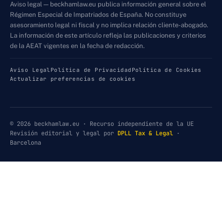
Aviso legal — beckhamlaw.eu publica información general sobre el
Régimen Especial de Impatriados de España. No constituye
asesoramiento legal ni fiscal y no implica relación cliente-abogado.
La información de este artículo refleja las publicaciones y criterios
de la AEAT vigentes en la fecha de redacción.
Aviso Legal
Política de Privacidad
Política de Cookies
Actualizar preferencias de cookies
© 2026 beckhamlaw.eu · Recurso independiente de la UE
Revisión editorial y legal por
DPLL Tax & Legal
·
Barcelona