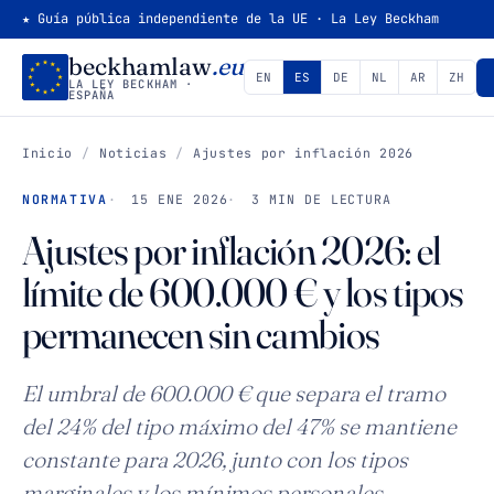
★ Guía pública independiente de la UE · La Ley Beckham
beckhamlaw
.eu
EN
ES
DE
NL
AR
ZH
LA LEY BECKHAM ·
ESPAÑA
Inicio
/
Noticias
/
Ajustes por inflación 2026
NORMATIVA
15 ENE 2026
3 MIN DE LECTURA
Ajustes por inflación 2026: el
límite de 600.000 € y los tipos
permanecen sin cambios
El umbral de 600.000 € que separa el tramo
del 24% del tipo máximo del 47% se mantiene
constante para 2026, junto con los tipos
marginales y los mínimos personales.