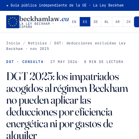
★ Guía pública independiente de la UE · La Ley Beckham
beckhamlaw
.eu
EN
ES
DE
NL
AR
ZH
LA LEY BECKHAM ·
ESPAÑA
Inicio
/
Noticias
/
DGT: deducciones excluidas Ley
Beckham · nov 2025
DGT · CONSULTA
27 MAY 2026
8 MIN DE LECTURA
DGT 2025: los impatriados
acogidos al régimen Beckham
no pueden aplicar las
deducciones por eficiencia
energética ni por gastos de
alquiler