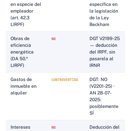
en especie del
específica en
empleador
la legislación
(art. 42.3
de la Ley
LIRPF)
Beckham
Obras de
DGT V2199-25
NO
eficiencia
— deducción
energética
del IRPF, sin
(DA 50.ª
pasarela al
LIRPF)
IRNR
Gastos de
DGT: NO
CONTROVERTIDO
inmueble en
(V2201-25) ·
alquiler
AN 28-07-
2025:
posiblemente
SÍ
Intereses
Deducción del
NO