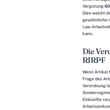
Vergütung
60
Dies weicht d
gewöhnliche I
Law-Arbeitneh
kann.
Die Vero
RIRPF
Wenn Artikel 9
Frage des Arb
Verordnung le
Sonderregime 
Einkünfte vor
Arbeitseinko