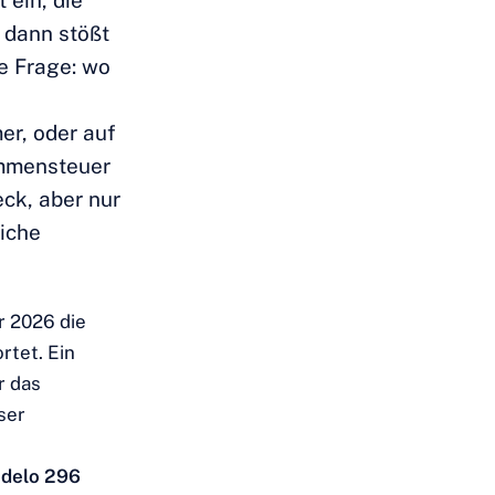
 ein, die
 dann stößt
e Frage: wo
r, oder auf
ommensteuer
ck, aber nur
liche
r 2026 die
rtet. Ein
r das
ser
delo 296