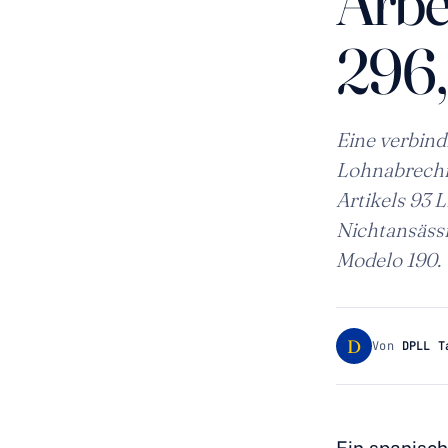
Arbe
296,
Eine verbind
Lohnabrechn
Artikels 93 
Nichtansässi
Modelo 190.
D
Von
DPLL T