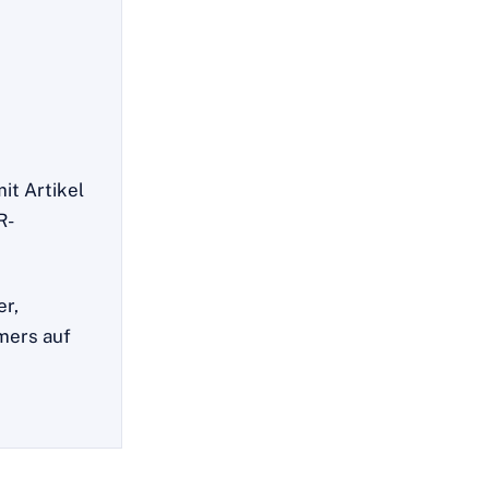
it Artikel
R-
er,
mers auf