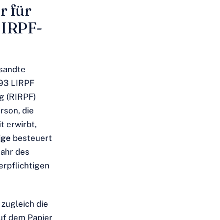
 für
 IRPF-
tsandte
 93 LIRPF
g (RIRPF)
rson, die
 erwirbt,
ige
besteuert
Jahr des
erpflichtigen
 zugleich die
uf dem Papier