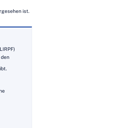
rgesehen ist.
 LIRPF)
h den
bt.
che