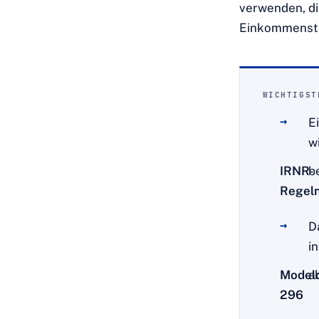
verwenden, di
Einkommensteu
WICHTIGST
E
w
IRNR-
b
Regel
D
i
Model
a
296