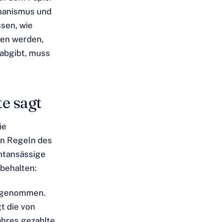
chanismus und
sen, wie
ten werden,
 abgibt, muss
e sagt
ie
en Regeln des
htansässige
nbehalten:
orgenommen.
gt die von
hres gezahlte