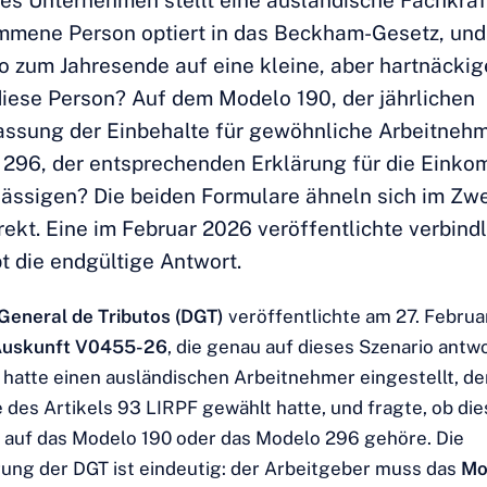
es Unternehmen stellt eine ausländische Fachkraft
mene Person optiert in das Beckham-Gesetz, und
 zum Jahresende auf eine kleine, aber hartnäckig
iese Person? Auf dem Modelo 190, der jährlichen
sung der Einbehalte für gewöhnliche Arbeitnehme
296, der entsprechenden Erklärung für die Eink
ässigen? Die beiden Formulare ähneln sich im Zwe
rrekt. Eine im Februar 2026 veröffentlichte verbind
t die endgültige Antwort.
 General de Tributos (DGT)
veröffentlichte am 27. Februa
 Auskunft V0455-26
, die genau auf dieses Szenario antwo
atte einen ausländischen Arbeitnehmer eingestellt, de
des Artikels 93 LIRPF gewählt hatte, und fragte, ob die
auf das Modelo 190 oder das Modelo 296 gehöre. Die
ung der DGT ist eindeutig: der Arbeitgeber muss das
Mo