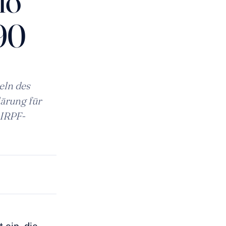
lo
190
eln des
lärung für
 IRPF-