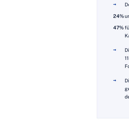
D
24%
u
47%
f
K
D
1
F
D
g
d