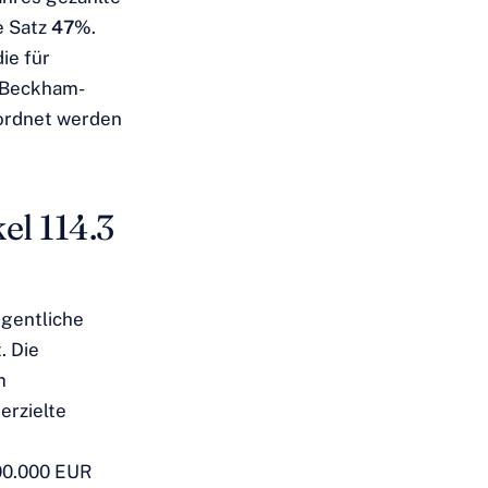
e Satz
47%
.
ie für
n Beckham-
eordnet werden
el 114.3
igentliche
. Die
m
erzielte
00.000 EUR