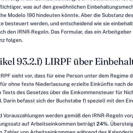
lichtiger, was auf den gewöhnlichen Einbehaltungsme
he Modelo 190 hindeuten könnte. Aber die Substanz des
te besteuert werden, und entscheidend wie sie einbehal
nach den IRNR-Regeln. Das Formular, das ein Arbeitgeber
nz folgen.
kel 93.2.f) LIRPF über Einbehalt
LIRPF sieht vor, dass für eine Person unter dem Regime d
für ohne feste Niederlassung erzielte Einkünfte nach d
n Texts des Gesetzes über die Einkommensteuer für Nic
 Darin befasst sich der Buchstabe f) speziell mit den Ei
nd Vorauszahlungen werden gemäß den IRNR-Regeln v
tungssatz auf Arbeitseinkommen beträgt
24%
. Überstei
n Zahler von Arbeitseinkommen während des Kalenderja