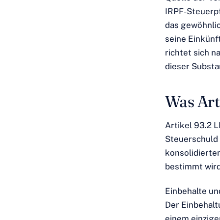
IRPF-Steuerpf
das gewöhnlic
seine Einkünf
richtet sich 
dieser Substa
Was Arti
Artikel 93.2 
Steuerschuld 
konsolidierte
bestimmt wird.
Einbehalte u
Der Einbehal
einem einzige