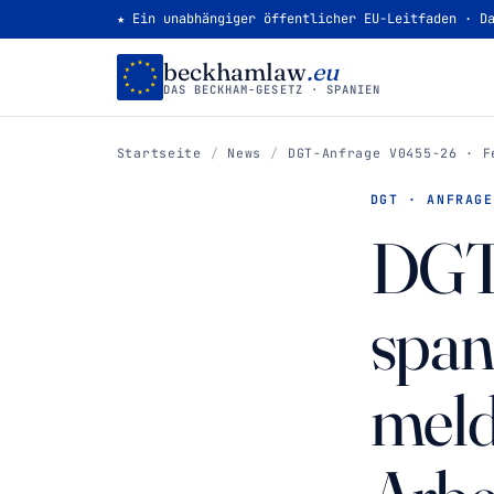
★ Ein unabhängiger öffentlicher EU-Leitfaden · D
beckhamlaw
.eu
DAS BECKHAM-GESETZ · SPANIEN
Startseite
/
News
/
DGT-Anfrage V0455-26 · F
DGT · ANFRAGE
DGT 
span
meld