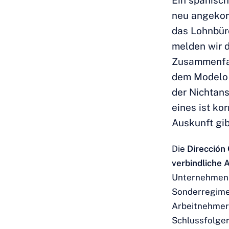
Ein spanisch
neu angekom
das Lohnbüro
melden wir d
Zusammenfas
dem Modelo 
der Nichtans
eines ist ko
Auskunft gib
Die
Dirección
verbindliche
Unternehmen h
Sonderregime 
Arbeitnehmer 
Schlussfolger