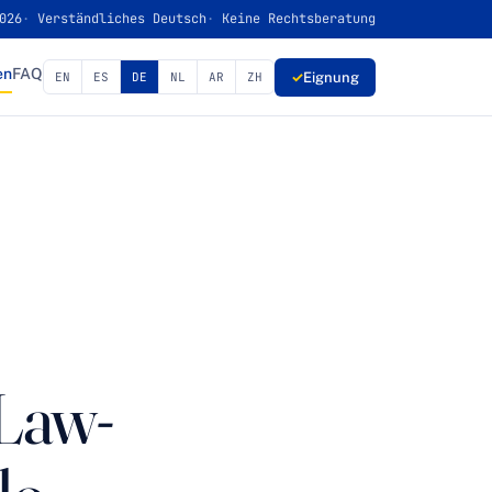
026
Verständliches Deutsch
Keine Rechtsberatung
en
FAQ
✓
Eignung
EN
ES
DE
NL
AR
ZH
Law-