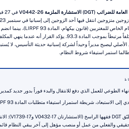
لعامة للضرائب (DGT)
الاستشارة الملزمة V0442-26
عمل واختار النظام الخاص للمغتربين (قانون بي
النظام بصفته مكلفاً مرتبطاً بموجب المادة 93.3. يؤكد القرار أنه عندما
الأصلي ليصبح مديراً وحيداً لشركة إسبانية حديثة التأسيس، لا يُستب
، طالما استمر استيفاء شروط النظام.
ط
نهاء الطوعي للعمل الذي دفع للانتقال والبدء فوراً بدور جديد كمدير
ي إلى الاستبعاد، شريطة استمرار استيفاء متطلبات المادة 93 LIRPF.
تطبّق DGT فقهها الراسخ (الاستشارتان 17
قيقي والفعلي من عمل أو منصب مؤهل إلى آخر يبقي النظام قائماً