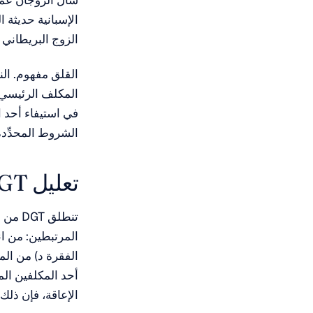
سأل الزوجان عما 
الزوج البريطاني
القلق مفهوم. الن
المكلف الرئيسي إن
الشروط المحدِّدة
تعليل DGT
المرتبطين: من انضموا 
الإعاقة، فإن ذل