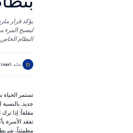
بنظام
ليصبح المرء مد
النظام الخاص ل
D
بقلم
 Legal
تستمر الحياة ب
جديد. بالنسبة ل
مقلقاً: إذا ترك
مطمئناً، شريطة اس