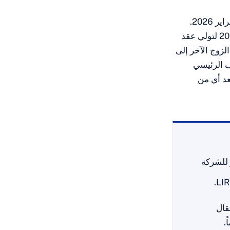
في 27 فبراير 2026.
وهي تتناول حالة زوجين متزوجين انتقل فيها أحد الزوجين إلى إسبانيا في سبتمبر 2023 لتولي عقد
كهام، المادة 93 LIRPF)، بينما انضم الزوج الآخر إلى
 ينهي المكلف الرئيسي
عد أي من
 للشركة
V0432- وV1739-17): الانتقال
.