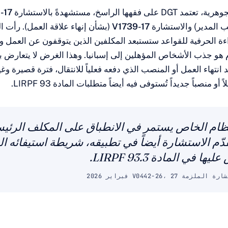
قهها الراسخ، مستشهدةً بالاستشارة
-17
 المدير) والاستشارة
V1739-17
(بشأن إنهاء علاقة العمل). رأت ال
اءة الحرفية للقواعد ستستبعد المكلفين الذين يتوقفون عن العمل ول
هو جذب الأشخاص المؤهلين إلى إسبانيا. وهذا الغرض لا يتعارض ب
نتهاء العمل أو المنصب الذي دفعه فعلياً للانتقال، فترة قصيرة وغير
و منصباً جديداً تُستوفى فيه أيضاً متطلبات المادة 93 LIRPF.
نظام الخاص يستمر في الانطباق على المكلف الرئي
ّم الاستشارة أيضاً في تطبيقه، شريطة استيفائه 
ا في المادة 93.3 LIRPF.