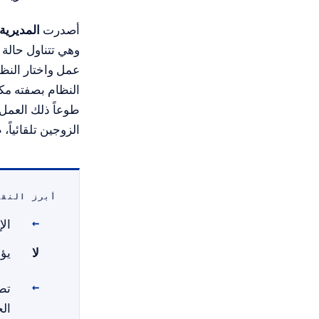
أصدرت
المديرية ا
طوعاً ذلك العمل 
الزوجين تلقائياً
أبرز النقا
الإ
لا
يؤد
الح