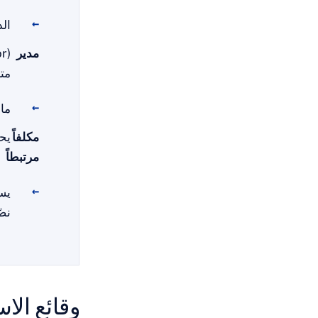
الد
مدير
مت
ما 
مكلفاً
يحت
مرتبطاً
نصّت
وقائع الا