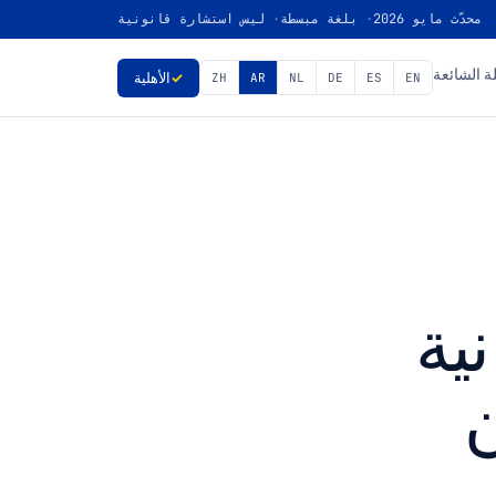
محدّث مايو 2026
بلغة مبسطة
ليس استشارة قانونية
ة الشائعة
✓
الأهلية
ZH
AR
NL
DE
ES
EN
ية
ن