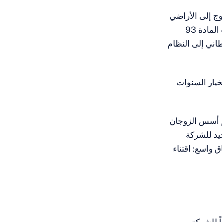
وج إلى الأراضي
الإسبانية في سبتمبر 2023 لبدء علاقة عمل واختار النظام الخاص للمغتربين بموجب المادة 93
طاني إلى النظام
الخيار السنوات
د. ثم أسس الزوجان
 الوحيد للشركة
 واسع: اقتناء