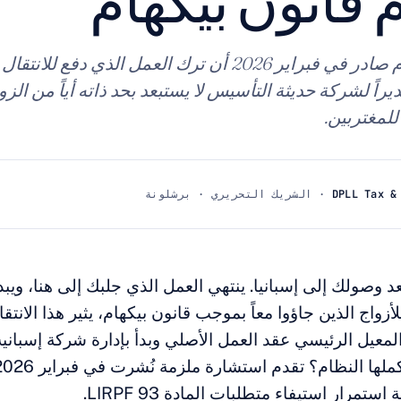
 قانون بيكهام
يؤكد قرار ملزم صادر في فبراير 2026 أن ترك العمل الذي دفع ل
يراً لشركة حديثة التأسيس لا يستبعد بحد ذاته أياً من الز
لمغتربين.
DPLL Tax &
· الشريك التحريري · برشلونة
عد وصولك إلى إسبانيا. ينتهي العمل الذي جلبك إلى هنا، ويب
لأزواج الذين جاؤوا معاً بموجب قانون بيكهام، يثير هذا الانتقا
 المعيل الرئيسي عقد العمل الأصلي وبدأ بإدارة شركة إسباني
تمرار استيفاء متطلبات المادة 93 LIRPF.