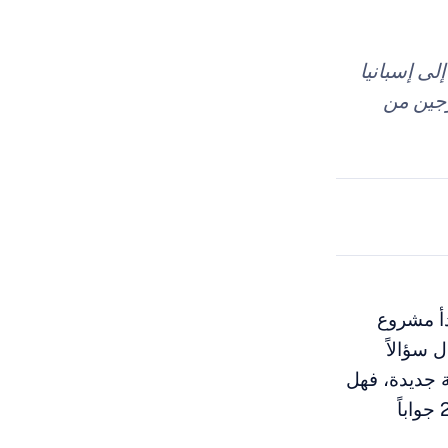
لانتقال إلى إسبانيا
وجين من
دأ مشروع
ل سؤالاً
ة جديدة، فهل
تفقد الأسرة بأكملها النظام؟ تقدم استشارة ملزمة نُشرت في فبراير 2026 جواباً