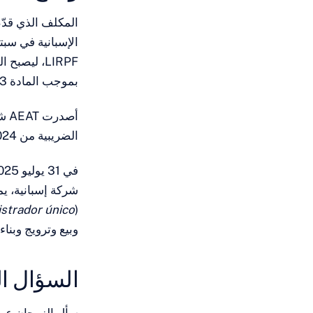
المكلف الذي قدّم
LIRPF، ليصبح المكلف الرئيسي (
بموجب المادة 93.3، بصفة مكلف مرتبط بالمكلف الرئيسي.
أصد
الضريبية من 2024 إلى 2029، ما لم يكن هناك تنازل أو استبعاد في الأثناء.
strador único
(
وبيع وترويج وبنا
السؤال ال