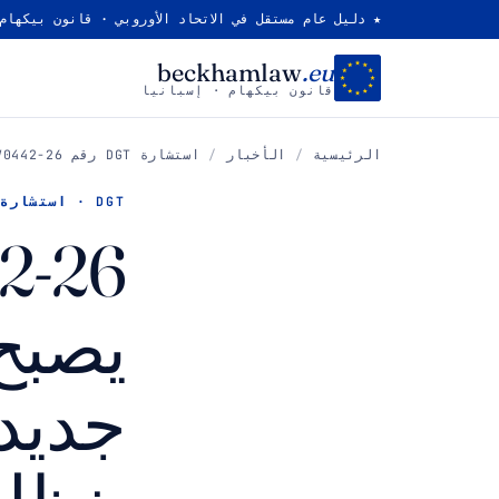
★ دليل عام مستقل في الاتحاد الأوروبي · قانون بيكهام
beckhamlaw
.eu
قانون بيكهام · إسبانيا
الرئيسية
/
الأخبار
/
استشارة DGT رقم V0442-26 · فبراير 2026
DGT · استشارة
يصبح 
جديدة