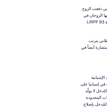
(تلك التي دفعت الزوج
ها الزوجان في
إسبانيا لا يعني استبعاد المكلف الرئيسي من النظام، شريطة استيفاء متطلبات المادة 93 LIRPF
طاني يترتب
تشارة أيضاً في
الإسبانية
 في إسبانيا على
LIRPF أن النشاط المولّد للدخل لا يولّد
لات المحدودة
لمُدخل بإصلاح