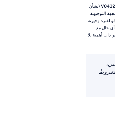
V0432
(بشأن
جهة التوجيهية
و لفترة وجيزة،
أي حال مع
 ذات أهمية بلا
سي،
الشروط