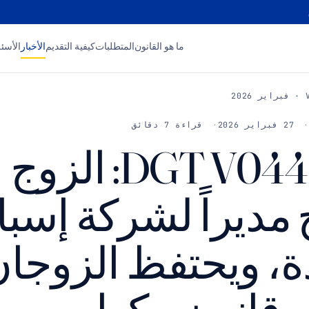
ما هو القانون
المتطلبات
كيفية التقديم
الأخبار
الأسئل
27 فبراير 2026
قراءة 7 دقائق
DGT V0442-26: الزوج
مديراً لشركة إسبان
، ويحتفظ الزوجا