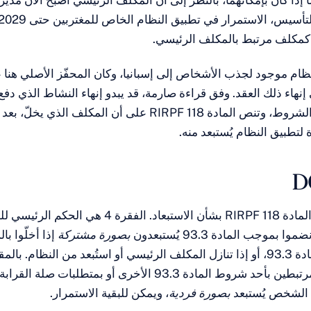
إذا كان بإمكانهما، بالنظر إلى أن المكلف الرئيسي أصبح الآن مديرا
 كمكلف مرتبط بالمكلف الرئيسي.
ظام موجود لجذب الأشخاص إلى إسبانيا، وكان المحفّز الأصلي هنا 
هاء ذلك العقد. وفق قراءة صارمة، قد يبدو إنهاء النشاط الذي دفع لل
في استيفاء أحد الشروط، وتنص المادة 118 RIRPF على أن المكلف ا
 لتطبيق النظام يُستبعد منه.
تنطلق DGT من المادة 118 RIRPF بشأن الاستبعاد. الفقرة 4 هي ال
بموجب المادة 93.3 يُستبعدون
بصورة مشتركة
إذا أخلّوا ب
الفقرة د) من المادة 93.3، أو إذا تنازل المكلف الرئيسي أو استُبعد من النظام. با
أحد المكلفين المرتبطين بأحد شروط المادة 93.3 الأخرى أو بمتطلبات 
ك الشخص يُستبعد
بصورة فردية
، ويمكن للبقية الاستمرار.