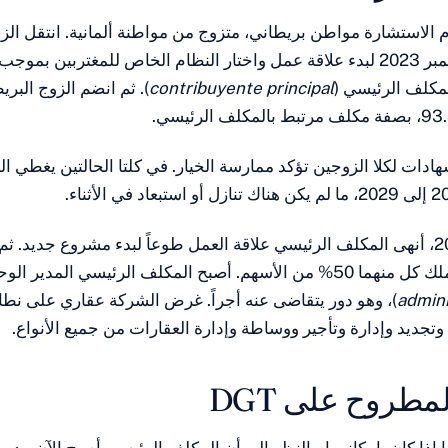
 الاستشارة مواطن بريطاني، متزوج من مواطنة ألمانية. انتقل الز
contribuyente principal
). ثم انضم الزوج البري
رت AEAT شهادات لكلا الزوجين تؤكد ممارسة الخيار. في كلتا الحالتين يغطي 
في 31 يوليو 2025، أنهى المكلف الرئيسي علاقة العمل طوعاً لبدء مشروع جدي
شركة إسبانية، يملك كل منهما 50% من الأسهم. أصبح المكلف الرئيسي المدير
admini
)، وهو دور يتقاضى عنه أجراً. غرض الشركة عقاري على نطاق
ء وتجديد وإدارة وتأجير ووساطة وإدارة العقارات من جميع الأنواع.
مطروح على DGT