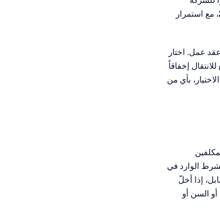
ً للشركة
الإسبانية حديثة التأسيس، الاستمرار في تطبيق النظام الخاص للمغتربين حتى 2029، مع استمرار
عقد عمل. اختار
انتقال إخفاقاً
لذي يخلّ، بعد الاختيار، بأي من
حكم الرئيسي للمكلفين
الشرط الوارد في
لمقابل، إذا أخلّ
صلة القرابة أو السن أو