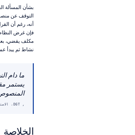
بشأن المسألة الجوهرية، تعتمد DGT على ف
التوقف عن منصب
أنه، رغم أن القر
فإن غرض النظام 
مكلف يقضي، بعد ا
نشاط ثم يبدأ عملاً أ
ما دام ال
يستمر مقد
المنصوص عليه
, DGT، الاستشارة الملزمة V0442-26، 27 فبراير 2026
الخلاصة