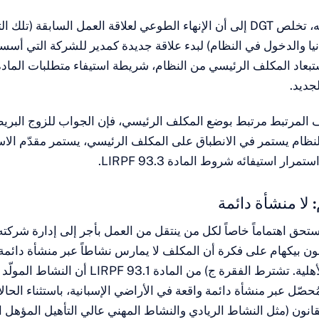
بتطبيق ذلك الفقه، تخلص DGT إلى أن الإنهاء الطوعي لعلاقة العمل السابقة 
انيا والدخول في النظام) لبدء علاقة جديدة كمدير للشركة التي أسس
جديد.
 المرتبط مرتبط بوضع المكلف الرئيسي، فإن الجواب للزوج البري
النظام يستمر في الانطباق على المكلف الرئيسي، يستمر مقدّم الاس
ار استيفائه شروط المادة 93.3 LIRPF.
 لا منشأة دائمة
تحق اهتماماً خاصاً لكل من ينتقل من العمل بأجر إلى إدارة شركته 
ون بيكهام على فكرة أن المكلف لا يمارس نشاطاً عبر منشأة دائمة
نحو يجرّده من الأهلية. تشترط الفقرة ج) من المادة 93.1 
 مُحصّل عبر منشأة دائمة واقعة في الأراضي الإسبانية، باستثناء الحا
قانون (مثل النشاط الريادي والنشاط المهني عالي التأهيل المؤهل ا