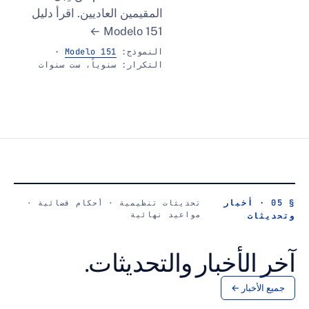
المقيمين العاديين.
اقرأ دليل
Modelo 151 ←
النموذج:
Modelo 151
·
التكرار: سنوياً، ست سنوات
خبار
تحديثات تنظيمية · أحكام قضائية ·
مواعيد نهائية
أخبار والتحديثات.
ر ←