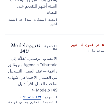
الستة أشهر للتقديم على
النظام.
الحدث المُشغِّل: يبدأ عد الستة
أشهر
تقديم
Modelo
ر
الخطوة
149
04
الانتساب الرسمي. يُقدَّم إلى
Agencia Tributaria مع وثائق
داعمة — عقد العمل، التسجيل
في الضمان الاجتماعي، شهادة
صاحب العمل.
اقرأ دليل
Modelo 149 ←
النموذج:
Modelo 149
·
التقديم: إلكتروني، مع شهادة