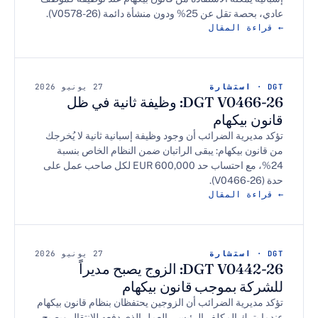
% ودون منشأة دائمة (V0578-26).
 المقال
27 يونيو 2026
DGT V0466-26: وظيفة ثانية في ظل
بيكهام
رية الضرائب أن وجود وظيفة إسبانية ثانية لا يُخرجك
 بيكهام: يبقى الراتبان ضمن النظام الخاص بنسبة
24%، مع احتساب حد 600,000 EUR لكل صاحب عمل على
 المقال
27 يونيو 2026
DGT V0442-26: الزوج يصبح مديراً
 بموجب قانون بيكهام
رية الضرائب أن الزوجين يحتفظان بنظام قانون بيكهام
رك المكلف الرئيسي العمل الذي دفعه للانتقال ويصبح