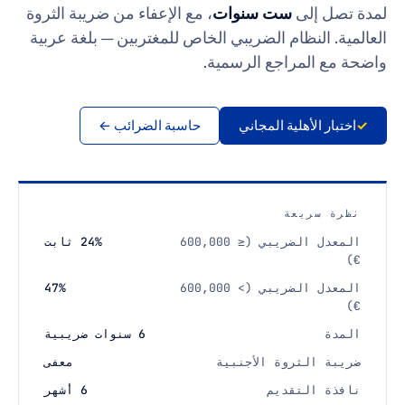
إلى
ست سنوات
، مع الإعفاء من ضريبة الثروة
لنظام الضريبي الخاص للمغتربين — بلغة عربية
لمراجع الرسمية.
لأهلية المجاني
حاسبة الضرائب ←
ريعة
المعدل الضريبي (≤ 600,000
24% ثابت
المعدل الضريبي (> 600,000
47%
6 سنوات ضريبية
لثروة الأجنبية
معفى
التقديم
6 أشهر