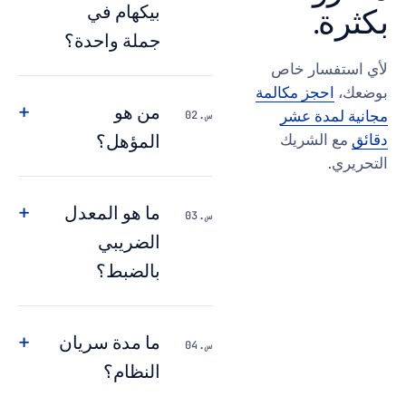
بيكهام في
جملة واحدة؟
ار خاص
ز مكالمة
+
من هو
ة عشر
س.02
المؤهل؟
شريك
+
ما هو المعدل
س.03
الضريبي
بالضبط؟
+
ما مدة سريان
س.04
النظام؟