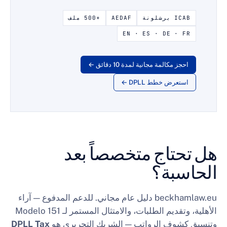
نة
AEDAF
+500 ملف
EN · ES · DE 
مكالمة مجانية لمدة 10 دقائق ←
رض خطط DPLL ←
اج متخصصاً بعد
بة؟
beckhamlaw.eu دليل عام مجاني. للدعم المدفوع — آراء
ديم الطلبات، والامتثال المستمر لـ
Modelo 151
ف الرواتب — الشريك التحريري هو
DPLL Tax