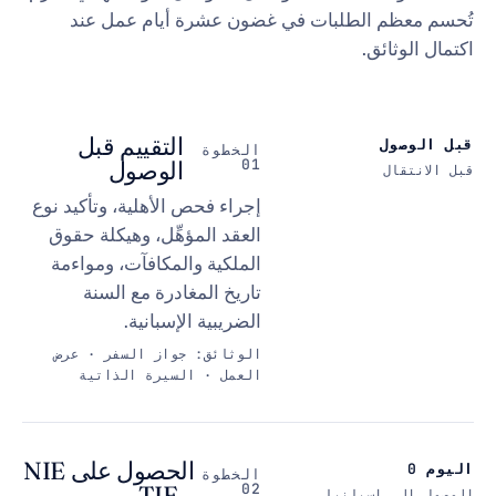
 الطلبات في غضون عشرة أيام عمل عند
ئق.
التقييم قبل
ل
الخطوة
01
الوصول
إجراء فحص الأهلية، وتأكيد نوع
العقد المؤهِّل، وهيكلة حقوق
الملكية والمكافآت، ومواءمة
تاريخ المغادرة مع السنة
الضريبية الإسبانية.
الوثائق: جواز السفر · عرض
العمل · السيرة الذاتية
الحصول على NIE
الخطوة
02
و TIE
إسبانيا