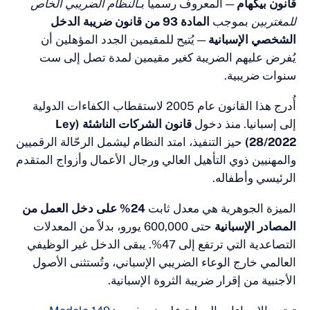
م
— المعروف رسمياً بـ
النظام الضريبي الخاص
موجب
المادة 93 من قانون ضريبة الدخل
سبانية
— يُتيح للمقيمين الجدد المؤهلين أن
م الضريبة كغير مقيمين لمدة تصل إلى ست
ية.
أُدرج هذا القانون عام 2005 لاستقطاب الكفاءات الدولية
. منذ دخول
قانون الشركات الناشئة (Ley
يز التنفيذ، امتد النظام ليشمل الرحّالة الرقميين
وي التأهيل العالي ورجال الأعمال وأزواج المتقدم
فاله.
وهرية هي معدل ثابت
24% على دخل العمل من
سبانية
حتى 600,000 يورو، بدلاً من المعدلات
التصاعدية التي ترتفع إلى 47%. يبقى الدخل غير الوظيفي
ج الوعاء الضريبي الإسباني، وتُستثنى الأصول
إقرار ضريبة الثروة الإسبانية.