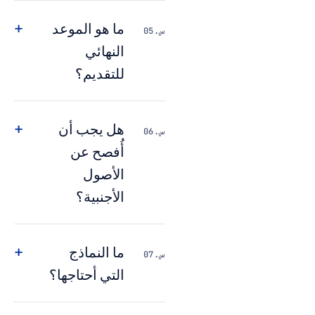
+
ما هو الموعد
س.05
النهائي
للتقديم؟
+
هل يجب أن
س.06
أُفصح عن
الأصول
الأجنبية؟
+
ما النماذج
س.07
التي أحتاجها؟