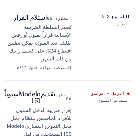
استلام القرار
الخطوة 05
تُصدر السلطة الضريبية
الإسبانية قراراً بقبول أو رفض
طلبك. بعد القبول، يمكن تطبيق
اقتطاع 24% على كشف راتبك
من ذلك الشهر.
النتيجة: شهادة قبول AEAT
تقديم
Modelo
سنوياً
 يونيو
الخطوة
151
06
نوي
إقرار ضريبة الدخل السنوي
للأفراد الخاضعين للنظام. يحل
محل النموذج المعياري
Modelo
100
المستخدم من قِبل