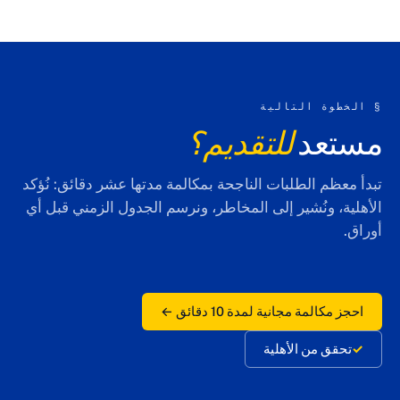
التالية
د
للتقديم؟
لطلبات الناجحة بمكالمة مدتها عشر دقائق: نُؤكد
ُشير إلى المخاطر، ونرسم الجدول الزمني قبل أي
مجانية لمدة 10 دقائق ←
 الأهلية