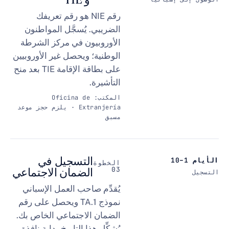
رقم NIE هو رقم تعريفك
الضريبي. يُسجَّل المواطنون
الأوروبيون في مركز الشرطة
الوطنية؛ ويحصل غير الأوروبيين
على بطاقة الإقامة TIE بعد منح
التأشيرة.
المكتب: Oficina de
Extranjería · يلزم حجز موعد
مسبق
التسجيل في
الخطوة
03
الضمان الاجتماعي
يُقدِّم صاحب العمل الإسباني
نموذج TA.1 ويحصل على رقم
الضمان الاجتماعي الخاص بك.
يُشكِّل هذا التاريخ بداية نافذة