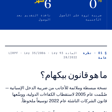
6
أشهر
روة على الأصول
نافذة التقديم بعد
ة
الوصول
ظرة
المادة 93 LIRPF · Ley 35/2006 · Ley
28/2022
قانون بيكهام؟
 وملائمة للأجانب من ضريبة الدخل الإسبانية —
صُمِّمت عام 2005 لاستقطاب الكفاءات الدولية، ووسَّعها
ئة عام 2022 توسيعاً ملحوظاً.