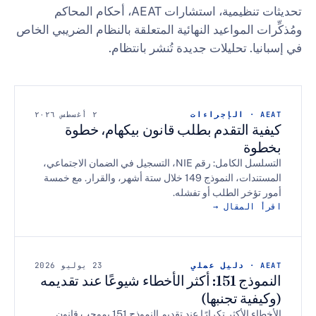
تحديثات تنظيمية، استشارات AEAT، أحكام المحاكم
لمواعيد النهائية المتعلقة بالنظام الضريبي الخاص
تحليلات جديدة تُنشر بانتظام.
٢ أغسطس ٢٠٢٦
التقدم بطلب قانون بيكهام، خطوة
التسلسل الكامل: رقم NIE، التسجيل في الضمان الاجتماعي،
المستندات، النموذج 149 خلال ستة أشهر، والقرار. مع خمسة
ر الطلب أو تفشله.
مقال →
23 يوليو 2026
النموذج 151: أكثر الأخطاء شيوعًا عند تقديمه
 تجنبها)
الأخطاء الأكثر تكرارًا عند تقديم النموذج 151 بموجب قانون