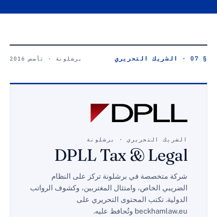
برشلونة · تأسس 2016
ك التحريري · برشلونة
DPLL Tax & Le
متخصصة في برشلونة تركز على النظام
ي الخاص، وامتثال المغتربين، وكشوف الرواتب
ة. تكتب المحتوى التحريري على
beck وتُحافظ عليه.