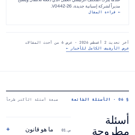
ة إسبانية جديدة، V0442-26.
 المقال
 الكامل للأخبار ←
سبعة أسئلة الأكثر طرحاً
حة
+
ما هو قانون
س.01