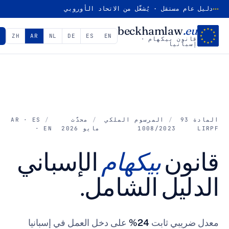
ستقل · يُشغَّل من الاتحاد الأوروبي
beckhamla
EN
ES
DE
NL
AR
ZH
✓
اختبار الأهلية
 بيكهام ·
يا
المرسوم الملكي
محدَّث
AR · ES
1008/2023
مايو 2026
· EN
ن
بيكهام
الإسباني
يل الشامل.
ي ثابت
24%
على دخل العمل في إسبانيا