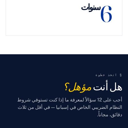
سنوات
وة
ت
مؤهل؟
أجب على 12 سؤالاً لمعرفة ما إذا كنت تستوفي شروط
ريبي الخاص في إسبانيا — في أقل من ثلاث
.