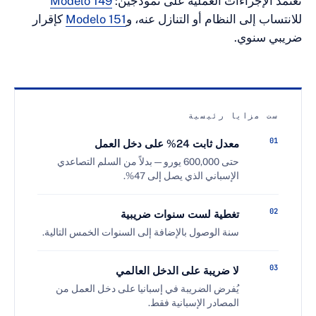
اءات العملية على نموذجين:
Modelo 149
 النظام أو التنازل عنه، و
Modelo 151
كإقرار
ي.
يا رئيسية
معدل ثابت 24% على دخل العمل
حتى 600,000 يورو — بدلاً من السلم التصاعدي
الإسباني الذي يصل إلى 47%.
تغطية لست سنوات ضريبية
سنة الوصول بالإضافة إلى السنوات الخمس التالية.
لا ضريبة على الدخل العالمي
يُفرض الضريبة في إسبانيا على دخل العمل من
المصادر الإسبانية فقط.