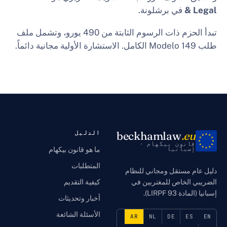
 برشلونة.
تبدأ الحزم ذات الرسوم الثابتة من 490 يورو، وتشمل ملف
Modelo
الكامل. الاستشارة الأولية مجانية دائماً.
beckhamla
الدليل
 بيكهام ·
يا
ما هو قانون بيكهام
المتطلبات
قل ومجاني للنظام
ص للمغتربين في
كيفية التقديم
أخبار وتحديثات
الأسئلة الشائعة
AR
NL
DE