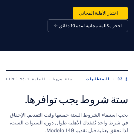
لأهلية المجاني
مجانية لمدة 10 دقائق ←
ستة شروط · المادة 93.1 LIRPF
روط يجب توافرها.
 الشروط الستة جميعها وقت التقديم. الإخفاق
د يُفقدك الأهلية طوال دورة السنوات الست،
ناية قبل تقديم
Modelo 149
.