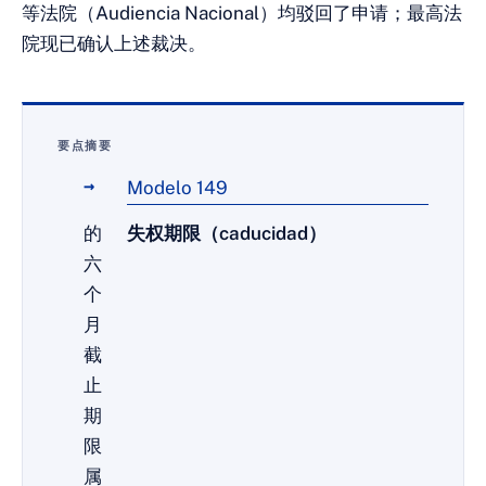
等法院（Audiencia Nacional）均驳回了申请；最高法
院现已确认上述裁决。
要点摘要
Modelo 149
的
失权期限（caducidad）
六
个
月
截
止
期
限
属