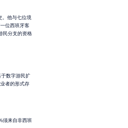
交。他与七位境
有一位西班牙客
字游民分支的资格
基于数字游民扩
职业者的形式存
%须来自非西班