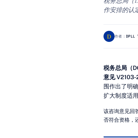
税务总局（Dir
作安排的认
D
作者：
DPLL 
税务总局（D
意见 V2103-
围作出了明确
扩大制度适
该咨询意见回
否符合资格，