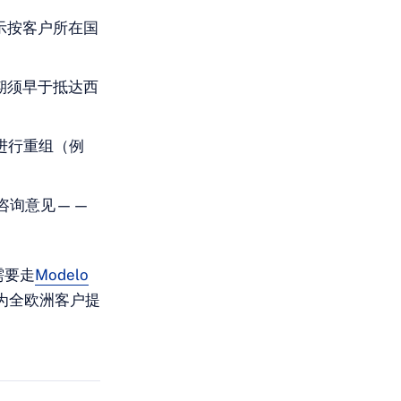
示按客户所在国
期须早于抵达西
进行重组（例
咨询意见——
需要走
Modelo
,为全欧洲客户提