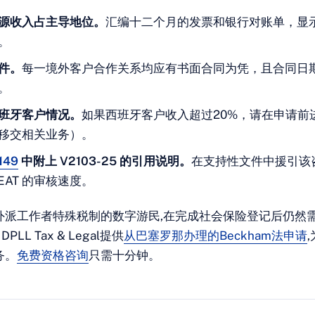
源收入占主导地位。
汇编十二个月的发票和银行对账单，显
。
件。
每一境外客户合作关系均应有书面合同为凭，且合同日
。
班牙客户情况。
如果西班牙客户收入超过20%，请在申请前
移交相关业务）。
149
中附上 V2103-25 的引用说明。
在支持性文件中援引该
EAT 的审核速度。
外派工作者特殊税制的数字游民,在完成社会保险登记后仍然
DPLL Tax & Legal提供
从巴塞罗那办理的Beckham法申请
务。
免费资格咨询
只需十分钟。