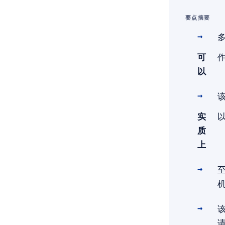
要点摘要
可
以
实
质
上