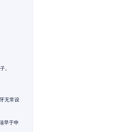
子。
牙无常设
须早于申