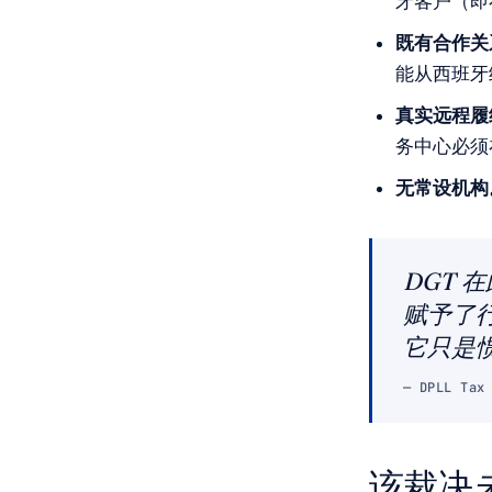
牙客户（即
既有合作关
能从西班牙
真实远程履
务中心必须
无常设机构
DGT
赋予了
它只是
— DPLL Ta
该裁决