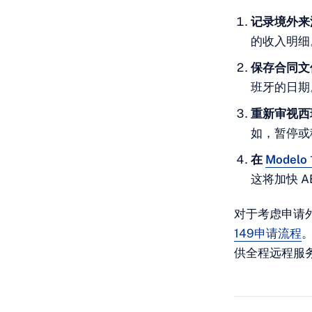
记录境外来
的收入明细
保存合同文
班牙的日期
重新审视西
如，暂停或
在
Modelo 
这将加快 A
对于考虑申请
149申请流程
。
供全程远程服