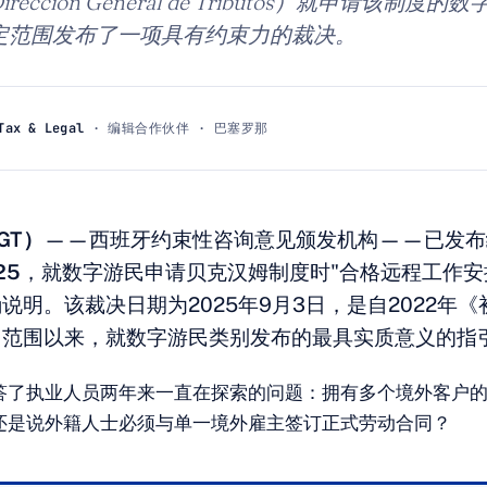
ección General de Tributos）就申请该制度
定范围发布了一项具有约束力的裁决。
Tax & Legal
· 编辑合作伙伴 · 巴塞罗那
GT）
——西班牙约束性咨询意见颁发机构——已发布
25
，就数字游民申请贝克汉姆制度时"合格远程工作安
说明。该裁决日期为2025年9月3日，是自2022年
用范围以来，就数字游民类别发布的最具实质意义的指
答了执业人员两年来一直在探索的问题：拥有多个境外客户
还是说外籍人士必须与单一境外雇主签订正式劳动合同？