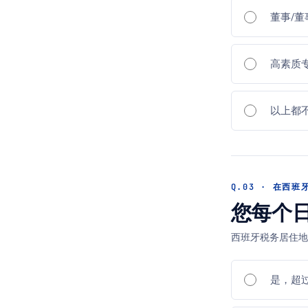
董事/董
高素质
以上都
Q.03 · 在西
您每个日
西班牙税务居住
是，超过