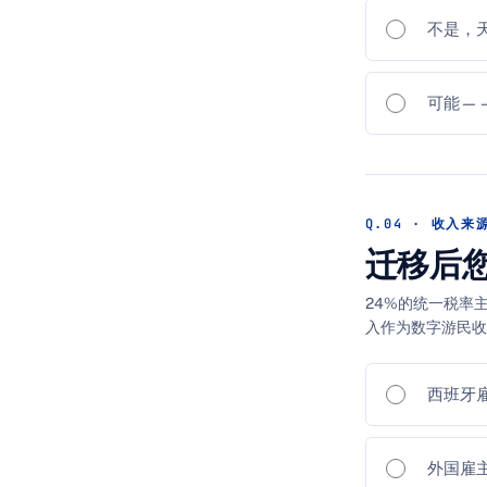
不是，
可能—
Q.04 · 收入来
迁移后
24%的统一税率
入作为数字游民收
西班牙
外国雇