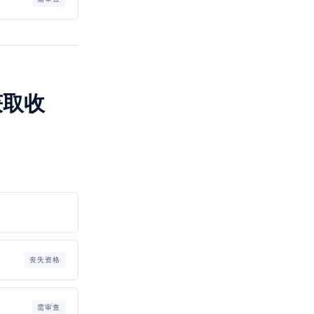
获取收
丧失资格
需审查