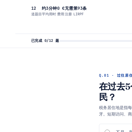
12
约3分钟
0 €
无需
第93条
道题目
平均用时
费用
注册
LIRPF
已完成
0
/12 题
Q.01 · 过往居
在过去
民？
税务居住地是指每
牙。短期访问、商