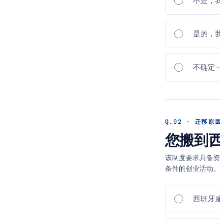
不是，
是的，
不确定
Q.02 · 迁移原
您搬到
该制度要求具备
条件的创业活动。
西班牙