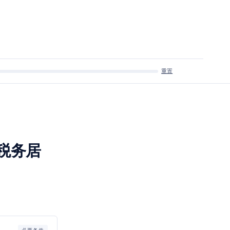
重置
税务居