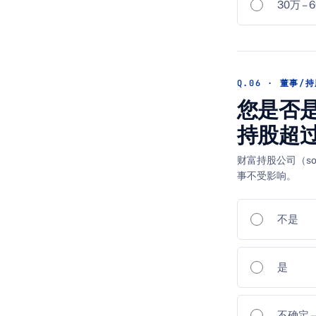
30万 –
Q.06 · 董事/
您是否
持股超过
财富持股公司（soc
事不受影响。
不是
是
不确定