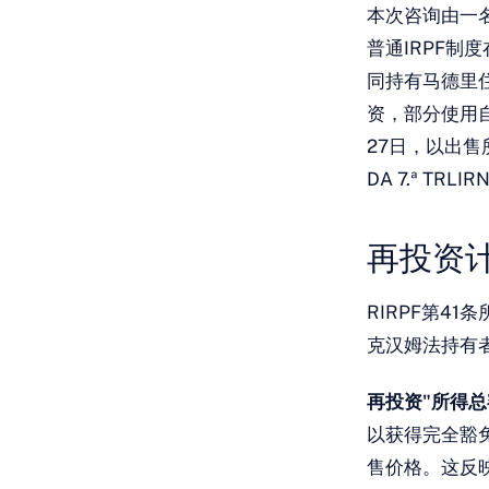
本次咨询由一名
普通IRPF制
同持有马德里住
资，部分使用自
27日，以出
DA 7.ª TR
再投资
RIRPF第4
克汉姆法持有
再投资"所得总
以获得完全豁
售价格。这反