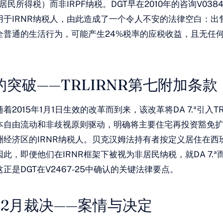
居民所得税）而非IRPF纳税。DGT早在2010年的咨询V0384
用于IRNR纳税人，由此造成了一个令人不安的法律空白：出
全普通的生活行为，可能产生24%税率的应税收益，且无任
年的突破——TRLIRNR第七附加条款
2015年1月1日生效的改革而到来，该改革将DA 7.ª引入TR
本自由流动和非歧视原则驱动，明确将主要住宅再投资豁免
洲经济区的IRNR纳税人。贝克汉姆法持有者按定义居住在西
此，即便他们在IRNR框架下被视为非居民纳税，就DA 7.
正是DGT在V2467-25中确认的关键法律要点。
年12月裁决——案情与决定