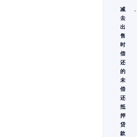
减
去
出
售
时
偿
还
的
未
偿
还
抵
押
贷
款