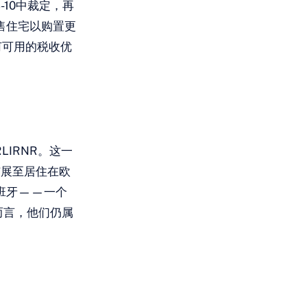
-10中裁定，再
售住宅以购置更
何可用的税收优
LIRNR。这一
扩展至居住在欧
班牙——一个
ª而言，他们仍属