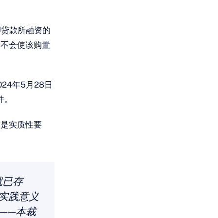
抵押贷款所融资的
宅不会使该购置
4年5月28日
件。
这是实质性要
就已存
实践意义
行——本裁