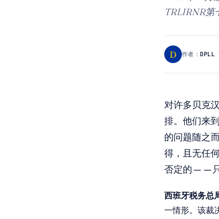
TRLIRN
D
作者：
DPLL 
对许多贝克
排。他们来
的问题随之而
得，且无任何
否定的——
西班牙税务总局
一情形。该裁决