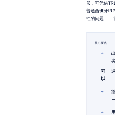
员，可凭借TR
普通西班牙IR
性的问题——
核心要点
可
通
以
—