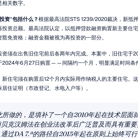
是相关数字。
投资"包括什么？
根据最高法院STS 1239/2020裁决，新
再投资总额。最高法院认定，以抵押贷款融资购置新主要住
资豁免资格；融资金额被视为再投资的一部分。
投资须在出售旧住宅前后各两年内完成。本案中，旧住宅于202
2024年6月27日购置——间隔约一个月，明显满足时间条
。
新住宅须在购置后12个月内实际用作纳税人的主要住宅。
际居住证明（市政登记、水电入户等）。
此所做的，是填补了一个自2010年起在技术层面
随贝克汉姆法在创业法改革后广泛普及而具有重要
通过DA 7.ª的路径自2015年起在原则上始终可