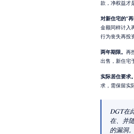
款，净权益才
对新住宅的"再
金额同样计入
行为丧失再投
两年期限。
再
出售，新住宅于
实际居住要求
求，需保留实
DGT在
在、并
的漏洞。