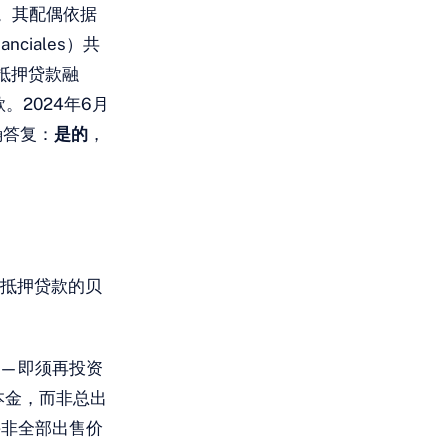
法。其配偶依据
iales）共
过抵押贷款融
。2024年6月
确答复：
是的
，
有抵押贷款的贝
——即须再投资
本金，而非总出
并非全部出售价