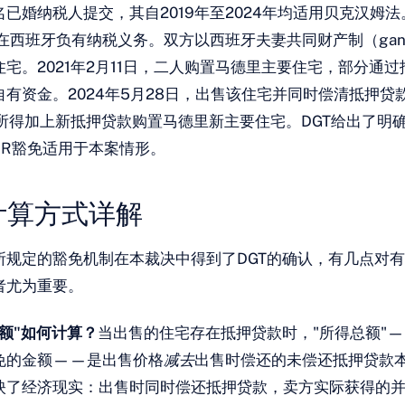
已婚纳税人提交，其自2019年至2024年均适用贝克汉姆
度在西班牙负有纳税义务。双方以西班牙夫妻共同财产制（gananc
宅。2021年2月11日，二人购置马德里主要住宅，部分通
有资金。2024年5月28日，出售该住宅并同时偿清抵押贷款
售所得加上新抵押贷款购置马德里新主要住宅。DGT给出了明
LIRNR豁免适用于本案情形。
计算方式详解
1条所规定的豁免机制在本裁决中得到了DGT的确认，有几点对
者尤为重要。
额"如何计算？
当出售的住宅存在抵押贷款时，"所得总额"
免的金额——是出售价格
减去
出售时偿还的未偿还抵押贷款
映了经济现实：出售时同时偿还抵押贷款，卖方实际获得的