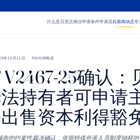
什么是贝克汉姆法
申请条件
申请流程
新闻动态
常
25年12月11日
约8分钟阅读
T V2467-25确认
姆法持有者可申请
宅出售资本利得豁
2月颁布的约束性裁决确认，依据特殊外派人员制度纳税