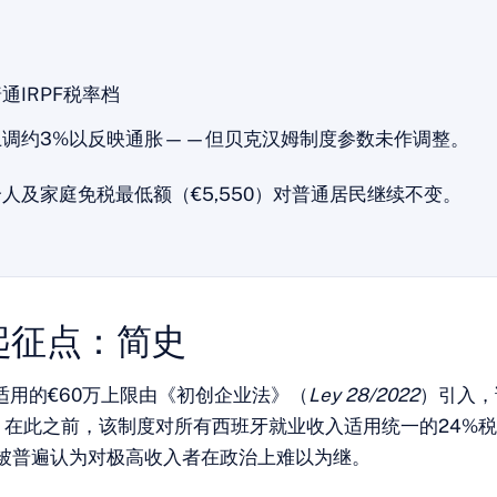
通IRPF税率档
上调约3%以反映通胀——但贝克汉姆制度参数未作调整。
个人及家庭免税最低额（€5,550）对普通居民继续不变。
起征点：简史
适用的€60万上限由《初创企业法》（
Ley 28/2022
）引入，
效。在此之前，该制度对所有西班牙就业收入适用统一的24%
被普遍认为对极高收入者在政治上难以为继。