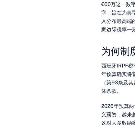
€60万这一
字，旨在为典
入分布最高端
家边际税率一
为何制
西班牙IRPF
年预算确实将
（第93条及
体条款。
2026年预算
义薪资，越来
这对大多数纳