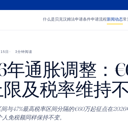
什么是贝克汉姆法
申请条件
申请流程
新闻动态
常
月15日
3分钟阅读
26年通胀调整：€
上限及税率维持
区间与47%最高税率区间分隔的€60万起征点在202
个人免税额同样保持不变。