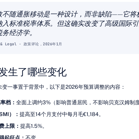
数不随通胀移动是一种设计，而非缺陷——它将
纳入标准税率体系。但这确实改变了高级国际引
税务经济学。
x & Legal · 政策评论，2026年1月
年发生了哪些变化
未变一事置于背景中，以下是2026年预算调整的内容：
税率档：
全面上调约3%（影响普通居民，不影响贝克汉姆制
SMI）：
提高至14个月支付中每月毛€1,184。
费上限：
提高1.5%。
得起征点：
不变。