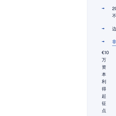
2
边
€10
万
资
本
利
得
起
征
点