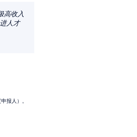
极高收入
进人才
度申报人）。