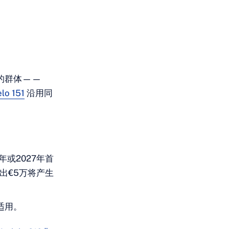
间的群体——
lo 151
沿用同
或2027年首
出€5万将产生
适用。