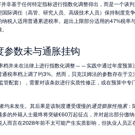
数字并非基于任何特定指标进行指数化调整得出，而是一个谈
型国际调任（高管、研究人员、高级技术人员）保持制度竞
的纳税人适用普通累进税率。超出上限部分适用的47%税率
致。
度参数未与通胀挂钩
税率档并未在法律上进行指数化调整——实践中通过年度预算法
普通税率档上调了约3%。然而，贝克汉姆法的参数存在于立
其监管配套），需要对该条款进行实质性修正，或在预算中专
两者均未发生。其后果是该制度遭受缓慢的
通货膨胀性拖累
：
越多的外籍人士最终将突破€60万起征点，并对超出部分缴纳
税人而言在2028年前不太可能产生实质影响，但执业人员正