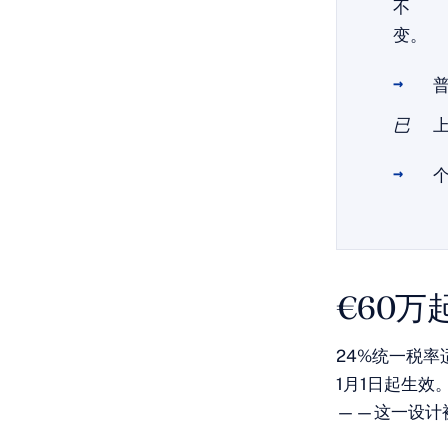
不
变。
普
已
€60万
24%统一税率
1月1日起生
——这一设计