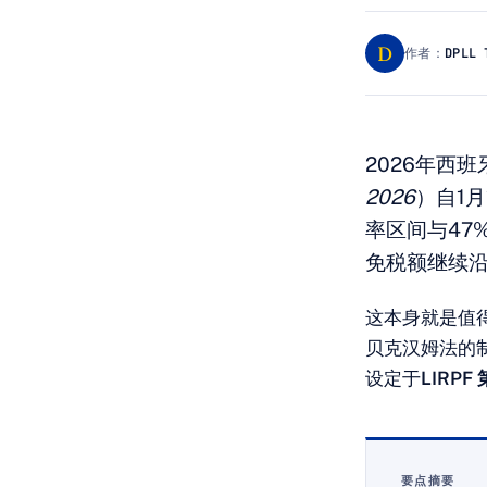
D
作者：
DPLL 
2026年西
2026
）自1
率区间与47
免税额继续沿
这本身就是值
贝克汉姆法的
设定于
LIRPF
要点摘要