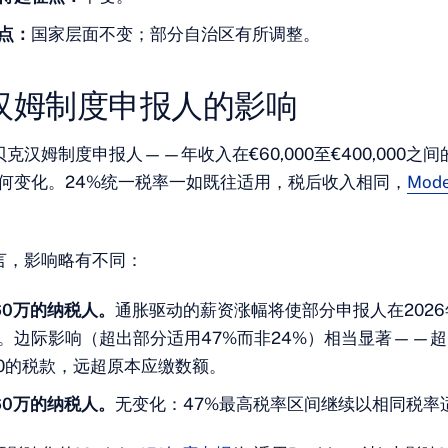
点：
国家层面不变；部分自治区有所调整。
汉姆制度申报人的影响
克汉姆制度申报人——年收入在€60,000至€400,000之
任何变化。24%统一税率一如既往适用，税后收入相同，
Mode
言，影响略有不同：
60万的纳税人。
通胀驱动的薪资涨幅将使部分申报人在2026年
。边际影响（超出部分适用47%而非24%）相当显著——超
500的税款，远超原本应缴数额。
60万的纳税人。
无变化：47%最高税率区间继续以相同税率