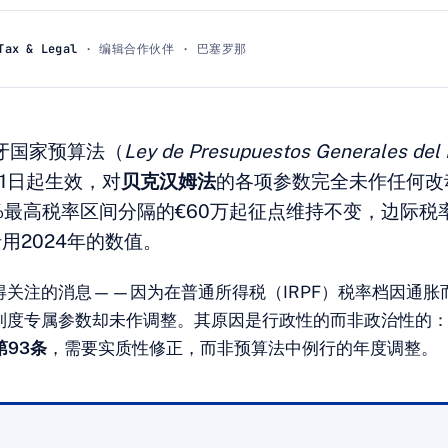
Tax & Legal
· 编辑合作伙伴 · 巴塞罗那
班牙国家预算法（
Ley de Presupuestos Generales del 
月1日起生效，对
贝克汉姆法
的各项参数完全未作任何改
%最高税率区间分隔的€60万起征点维持不变，边际税
用2024年的数值。
得关注的消息——因为在普通所得税（IRPF）税率档因通胀
制度专属参数却未作调整。其原因是行政性的而非政治性的
 第93条
，需要实质性修正，而非预算法中例行的年度调整。