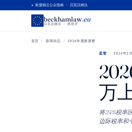
★ 欧盟独立公众指南 · 贝克汉姆法
beckhamlaw
.eu
贝克汉姆法 · 西班牙
首页
/
新闻动态
/
2026年通胀调整
监管
2026年1
20
万
将24%税率
边际税率和