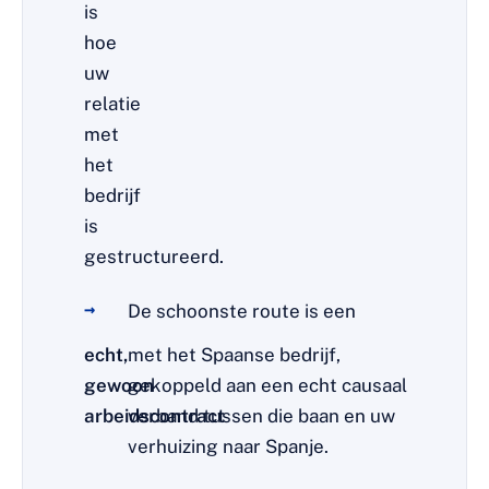
is
hoe
uw
relatie
met
het
bedrijf
is
gestructureerd.
De schoonste route is een
echt,
met het Spaanse bedrijf,
gewoon
gekoppeld aan een echt causaal
arbeidscontract
verband tussen die baan en uw
verhuizing naar Spanje.