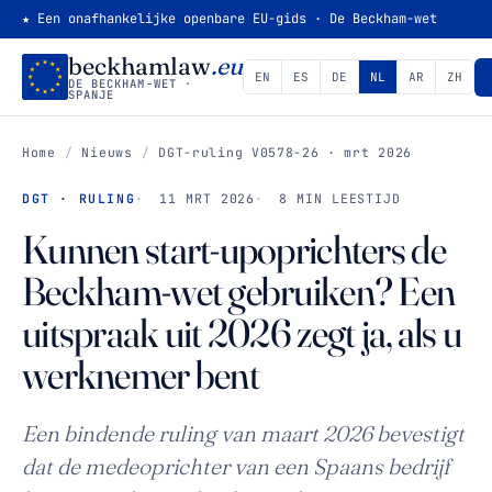
★ Een onafhankelijke openbare EU-gids · De Beckham-wet
beckhamlaw
.eu
EN
ES
DE
NL
AR
ZH
DE BECKHAM-WET ·
SPANJE
Home
/
Nieuws
/
DGT-ruling V0578-26 · mrt 2026
DGT · RULING
11 MRT 2026
8 MIN LEESTIJD
Kunnen start-upoprichters de
Beckham-wet gebruiken? Een
uitspraak uit 2026 zegt ja, als u
werknemer bent
Een bindende ruling van maart 2026 bevestigt
dat de medeoprichter van een Spaans bedrijf