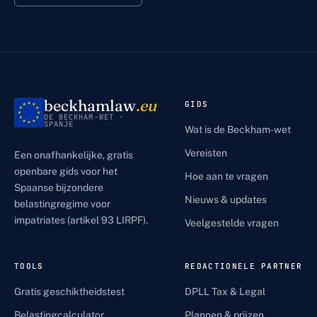
beckhamlaw
.eu
GIDS
DE BECKHAM-WET ·
SPANJE
Wat is de Beckham-wet
Vereisten
Een onafhankelijke, gratis
openbare gids voor het
Hoe aan te vragen
Spaanse bijzondere
Nieuws & updates
belastingregime voor
impatriates (artikel 93 LIRPF).
Veelgestelde vragen
TOOLS
REDACTIONELE PARTNER
Gratis geschiktheidstest
DPLL Tax & Legal
Belastingcalculator
Plannen & prijzen