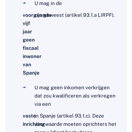
U mag in de
voorgaande
zijn geweest (artikel 93.1.a LIRPF).
vijf
jaar
geen
fiscaal
inwoner
van
Spanje
U mag geen inkomen verkrijgen
dat zou kwalificeren als verkregen
via een
vaste
in Spanje (artikel 93.1.c). Deze
inrichting
voorwaarde moeten oprichters het