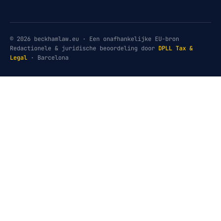
© 2026 beckhamlaw.eu · Een onafhankelijke EU-bron
Redactionele & juridische beoordeling door
DPLL Tax &
Legal
· Barcelona