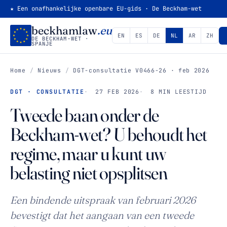
★ Een onafhankelijke openbare EU-gids · De Beckham-wet
beckhamlaw
.eu
EN
ES
DE
NL
AR
ZH
DE BECKHAM-WET ·
SPANJE
Home
/
Nieuws
/
DGT-consultatie V0466-26 · feb 2026
DGT · CONSULTATIE
27 FEB 2026
8 MIN LEESTIJD
Tweede baan onder de
Beckham-wet? U behoudt het
regime, maar u kunt uw
belasting niet opsplitsen
Een bindende uitspraak van februari 2026
bevestigt dat het aangaan van een tweede