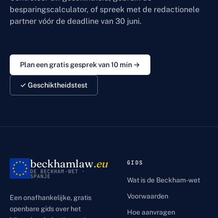
besparingscalculator, of spreek met de redactionele
partner vóór de deadline van 30 juni.
Plan een gratis gesprek van 10 min →
✓ Geschiktheidstest
beckhamlaw
.eu
GIDS
DE BECKHAM-WET ·
SPANJE
Wat is de Beckham-wet
Voorwaarden
Een onafhankelijke, gratis
openbare gids over het
Hoe aanvragen