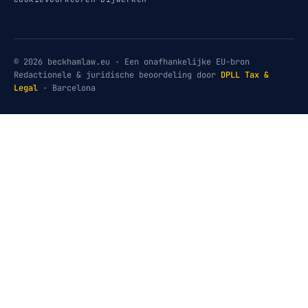
© 2026 beckhamlaw.eu · Een onafhankelijke EU-bron
Redactionele & juridische beoordeling door
DPLL Tax &
Legal
· Barcelona