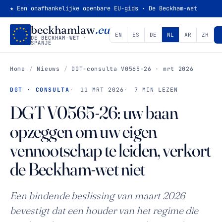
★ Een onafhankelijke openbare EU-gids · De Beckham-wet
beckhamlaw
.eu
EN
ES
DE
NL
AR
ZH
DE BECKHAM-WET ·
SPANJE
Home
/
Nieuws
/
DGT-consulta V0565-26 · mrt 2026
DGT · CONSULTA
11 MRT 2026
7 MIN LEZEN
DGT V0565-26: uw baan
opzeggen om uw eigen
vennootschap te leiden, verkort
de Beckham-wet niet
Een bindende beslissing van maart 2026
bevestigt dat een houder van het regime die