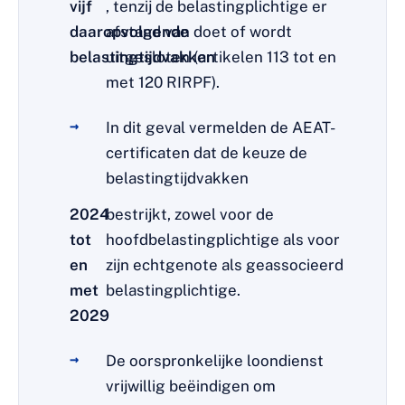
vijf
, tenzij de belastingplichtige er
daaropvolgende
afstand van doet of wordt
belastingtijdvakken
uitgesloten (artikelen 113 tot en
met 120 RIRPF).
In dit geval vermelden de AEAT-
certificaten dat de keuze de
belastingtijdvakken
2024
bestrijkt, zowel voor de
tot
hoofdbelastingplichtige als voor
en
zijn echtgenote als geassocieerd
met
belastingplichtige.
2029
De oorspronkelijke loondienst
vrijwillig beëindigen om