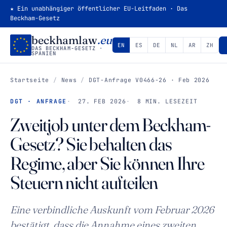
★ Ein unabhängiger öffentlicher EU-Leitfaden · Das
Beckham-Gesetz
beckhamlaw
.eu
EN
ES
DE
NL
AR
ZH
DAS BECKHAM-GESETZ ·
SPANIEN
Startseite
/
News
/
DGT-Anfrage V0466-26 · Feb 2026
DGT · ANFRAGE
27. FEB 2026
8 MIN. LESEZEIT
Zweitjob unter dem Beckham-
Gesetz? Sie behalten das
Regime, aber Sie können Ihre
Steuern nicht aufteilen
Eine verbindliche Auskunft vom Februar 2026
bestätigt, dass die Annahme eines zweiten