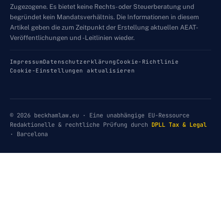
Zugezogene. Es bietet keine Rechts- oder Steuerberatung und
begründet kein Mandatsverhältnis. Die Informationen in diesem
Artikel geben die zum Zeitpunkt der Erstellung aktuellen AEAT-
Veröffentlichungen und -Leitlinien wieder.
Impressum
Datenschutzerklärung
Cookie-Richtlinie
Cookie-Einstellungen aktualisieren
© 2026 beckhamlaw.eu · Eine unabhängige EU-Ressource
Redaktionelle & rechtliche Prüfung durch
DPLL Tax & Legal
· Barcelona