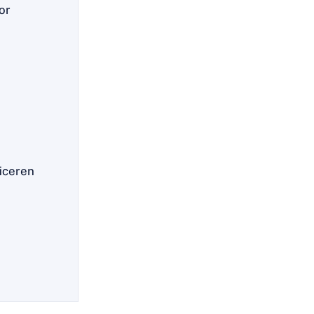
or
ficeren