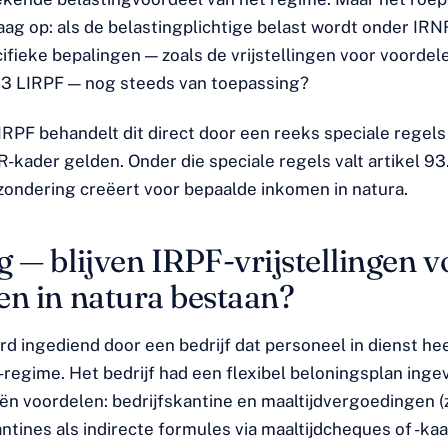
ag op: als de belastingplichtige belast wordt onder IRNR
fieke bepalingen — zoals de vrijstellingen voor voordele
2.3 LIRPF — nog steeds van toepassing?
IRPF behandelt dit direct door een reeks speciale regels
-kader gelden. Onder die speciale regels valt artikel 93.
tzondering creëert voor bepaalde inkomen in natura.
 — blijven IRPF-vrijstellingen v
en in natura bestaan?
rd ingediend door een bedrijf dat personeel in dienst he
egime. Het bedrijf had een flexibel beloningsplan inge
eën voordelen: bedrijfskantine en maaltijdvergoedingen (
tines als indirecte formules via maaltijdcheques of -kaa