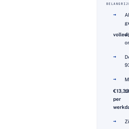
BELANGRIJ
A
g
volled
v
o
D
9
M
€13,33
o
per
werkd
Z