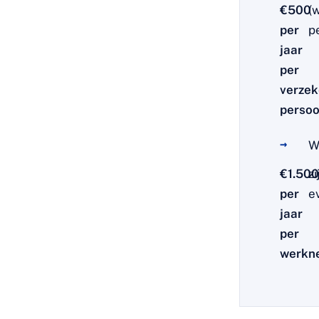
€500
(
per
p
jaar
per
verzek
perso
W
€1.500
z
per
e
jaar
per
werkn