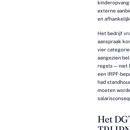
kinderopvang 
externe aanbi
en afhankelij
Het bedrijf v
aanspraak kon
vier categorie
aangezien bel
regels — niet
een IRPF-bepal
had standhoud
moeten worde
salarisconseq
Het DGT-
TRLIRN