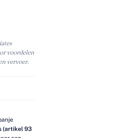
iates
oor voordelen
en vervoer.
panje
 (artikel 93