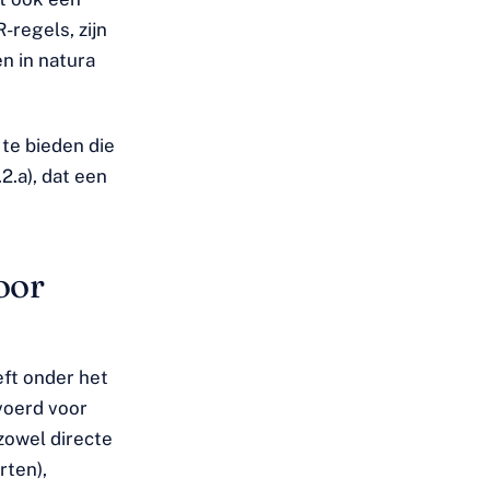
-regels, zijn
n in natura
 te bieden die
2.a), dat een
oor
eft onder het
voerd voor
zowel directe
rten),