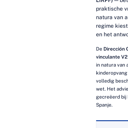
LIRPF)
— bet
praktische v
natura van a
regime kiest
en het antwo
De
Dirección 
vinculante V
in natura van 
kinderopvang 
volledig besc
wet. Het advi
gecreëerd bij 
Spanje.