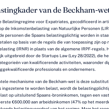
astingkader van de Beckham-we
e Belastingregime voor Expatriates, gecodificeerd in art
p de Inkomstenbelasting van Natuurlijke Personen (LIRP
de personen die Spaans belastingplichtig worden in staa
etalen op basis van de regels die van toepassing zijn op n
lasting (IRNR) in plaats van de algemene IRPF-regels. 
jk uitgebreid door de Startups Law (Ley 28/2022), die he
ategorieën van kwalificerende activiteiten, waaronder di
ggekwalificeerde professionals en ondernemers.
ele mechanisme van de Beckham-wet is deze substitutie
 ingezetene te worden belast, wordt de belastingplichtig
last op uitsluitend Spaans-broninkomen, tegen een vast 
erste €600.000 aan arbeidsinkomen (47% op het meerder
ekende belastingvoordeel van het regime. Maar het roep