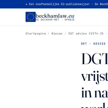
★ Een onafhankelijke EU-publiekswijzer · De Beck
beckhamlaw
.eu
DE BECKHAM-WET · SPANJE
Startpagina
/
Nieuws
/
DGT advies V2574-25 ·
DGT · ADVIES
DGT 
vrij
in n