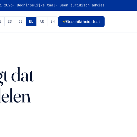
i 2026
Begrijpelijke taal
Geen juridisch advies
✓
Geschiktheidstest
N
ES
DE
NL
AR
ZH
t dat
delen