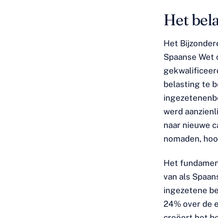
Het bel
Het Bijzonder
Spaanse Wet o
gekwalificeer
belasting te b
ingezetenenbe
werd aanzienli
naar nieuwe c
nomaden, hoo
Het fundament
van als Spaans
ingezetene be
24% over de e
creëert het b