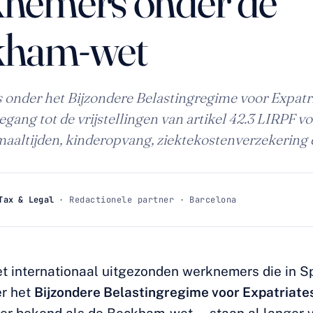
nemers onder de
kham-wet
onder het Bijzondere Belastingregime voor Expatr
gang tot de vrijstellingen van artikel 42.3 LIRPF v
maaltijden, kinderopvang, ziektekostenverzekering 
Tax & Legal
· Redactionele partner · Barcelona
t internationaal uitgezonden werknemers die in S
r het
Bijzondere Belastingregime voor Expatriates