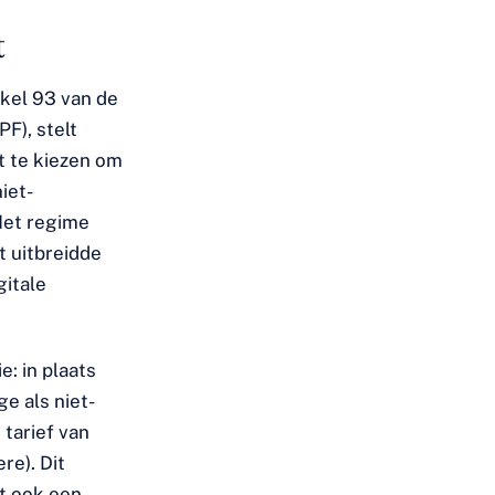
t
ikel 93 van de
F), stelt
t te kiezen om
iet-
Het regime
t uitbreidde
gitale
: in plaats
e als niet-
tarief van
e). Dit
t ook een