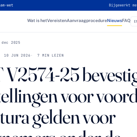
ham-wet
Bijgewerkt me
Wat is het
Vereisten
Aanvraagprocedure
Nieuws
FAQ
E
 dec 2025
10 JUN 2026
7 MIN LEZEN
V2574-25 bevestig
stellingen voor voor
atura gelden voor