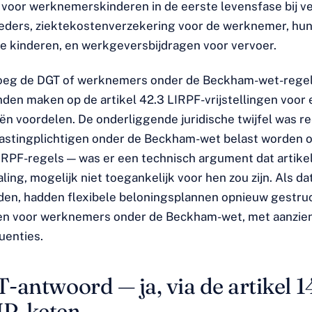
voor werknemerskinderen in de eerste levensfase bij 
eders, ziektekostenverzekering voor de werknemer, hu
ke kinderen, en werkgeversbijdragen voor vervoer.
roeg de DGT of werknemers onder de Beckham-wet-rege
den maken op de artikel 42.3 LIRPF-vrijstellingen voor 
ën voordelen. De onderliggende juridische twijfel was re
astingplichtigen onder de Beckham-wet belast worden 
 IRPF-regels — was er een technisch argument dat artikel
ing, mogelijk niet toegankelijk voor hen zou zijn. Als d
en, hadden flexibele beloningsplannen opnieuw gestru
n voor werknemers onder de Beckham-wet, met aanzienl
uenties.
antwoord — ja, via de artikel 14
R-keten