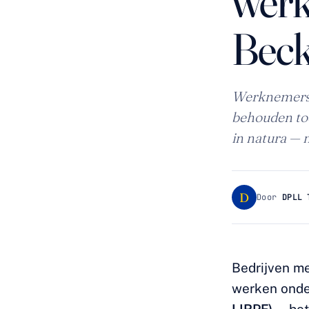
werk
Bec
Werknemers 
behouden toe
in natura — 
D
Door
DPLL 
Bedrijven me
werken onde