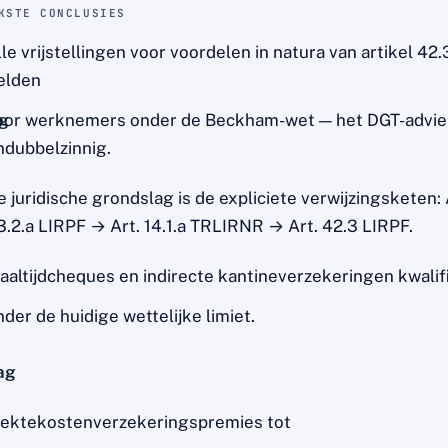
KSTE CONCLUSIES
lle vrijstellingen voor voordelen in natura van artikel 42
elden
ig
oor werknemers onder de Beckham-wet — het DGT-advies
ndubbelzinnig.
e juridische grondslag is de expliciete verwijzingsketen: 
3.2.a LIRPF → Art. 14.1.a TRLIRNR → Art. 42.3 LIRPF.
aaltijdcheques en indirecte kantineverzekeringen kwalif
nder de huidige wettelijke limiet.
ag
iektekostenverzekeringspremies tot