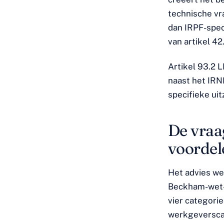
technische vra
dan IRPF-speci
van artikel 4
Artikel 93.2 L
naast het IRNR
specifieke ui
De vraag
voordel
Het advies we
Beckham-wet-r
vier categori
werkgeverscan