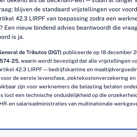
er bekend als de Beckham-wet — staan al langer 
raag: blijven de standaard vrijstellingen voor voord
rtikel 42.3 LIRPF van toepassing zodra een werkne
? Een nieuw bindend advies beantwoordt die vraag 
ord is ja.
General de Tributos (DGT)
publiceerde op 18 december 
2574-25
, waarin wordt bevestigd dat alle vrijstellingen 
artikel 42.3 LIRPF — bedrijfskantine en maaltijdvergoedi
voor de eerste levensfase, ziektekostenverzekering en
hikbaar zijn voor werknemers die belasting betalen ond
es lost een technische onduidelijkheid op die onzekerhei
HR- en salarisadministraties van multinationale werkgeve