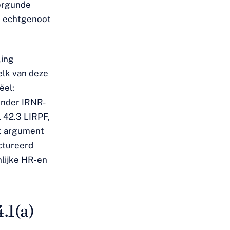
vergunde
n echtgenoot
ling
elk van deze
ëel:
onder IRNR-
 42.3 LIRPF,
at argument
ctureerd
ijke HR- en
.1(a)