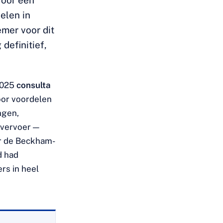
voor een
elen in
mer voor dit
definitief,
2025
consulta
voor voordelen
ngen,
 vervoer —
er de Beckham-
d had
rs in heel