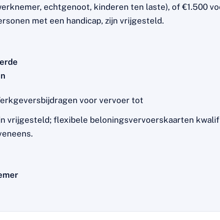
werknemer, echtgenoot, kinderen ten laste), of €1.500 vo
ersonen met een handicap, zijn vrijgesteld.
erde
on
erkgeversbijdragen voor vervoer tot
ijn vrijgesteld; flexibele beloningsvervoerskaarten kwali
veneens.
emer