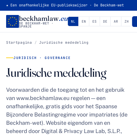
★ Een onafhankelijke EU-publiekswijzer · De Beckham-wet
beckhamlaw
.eu
NL
EN
ES
DE
AR
ZH
DE BECKHAM-WET ·
SPANJE
Startpagina
/
Juridische mededeling
JURIDISCH · GOVERNANCE
Juridische mededeling
Voorwaarden die de toegang tot en het gebruik
van www.beckhamlaw.eu regelen — een
onafhankelijke, gratis gids voor het Spaanse
Bijzondere Belastingregime voor impatriates (de
Beckham-wet). Website eigendom van en
beheerd door Digital & Privacy Law Lab, S.L.P.,