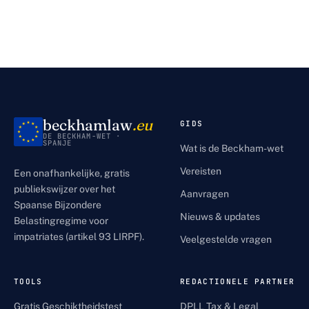
beckhamlaw
.eu
GIDS
DE BECKHAM-WET ·
SPANJE
Wat is de Beckham-wet
Vereisten
Een onafhankelijke, gratis
publiekswijzer over het
Aanvragen
Spaanse Bijzondere
Nieuws & updates
Belastingregime voor
impatriates (artikel 93 LIRPF).
Veelgestelde vragen
TOOLS
REDACTIONELE PARTNER
Gratis Geschiktheidstest
DPLL Tax & Legal