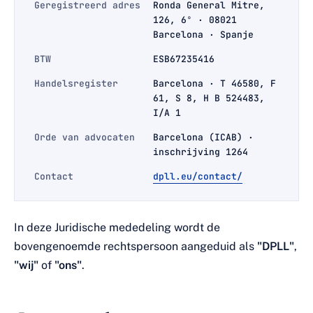
Geregistreerd adres
Ronda General Mitre,
126, 6º · 08021
Barcelona · Spanje
BTW
ESB67235416
Handelsregister
Barcelona · T 46580, F
61, S 8, H B 524483,
I/A 1
Orde van advocaten
Barcelona (ICAB) ·
inschrijving 1264
Contact
dpll.eu/contact/
In deze Juridische mededeling wordt de
bovengenoemde rechtspersoon aangeduid als
"DPLL"
,
"wij"
of
"ons"
.