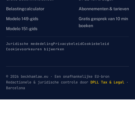
Belastingcalculator
Abonnementen & tarieven
Modelo 149-gids
Gratis gesprek van 10 min
boeken
Modelo 151-gids
Juridische mededeling
Privacybeleid
Cookiebeleid
Cookievoorkeuren bijwerken
© 2026 beckhamlaw.eu · Een onafhankelijke EU-bron
Redactionele & juridische controle door
DPLL Tax & Legal
·
Barcelona