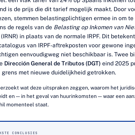
l: een vlak tarief van 24% op Spaans inkomen tot
d is de prijs die dit tarief mogelijk maakt. Door vo
ezen, stemmen belastingplichtigen ermee in om t
ens de regels van de
Belasting op Inkomen van Nie
(IRNR) in plaats van de normale IRPF. Dit betekent
 catalogus van IRPF-aftrekposten voor gewone ing
chtigen eenvoudigweg niet beschikbaar is. Twee b
de
Dirección General de Tributos (DGT)
eind 2025 pu
 grens met nieuwe duidelijkheid getrokken.
nderzoekt wat deze uitspraken zeggen, waarom het juridis
leidt en — in het geval van huurinkomsten — waar een aanz
chil momenteel staat.
KSTE CONCLUSIES