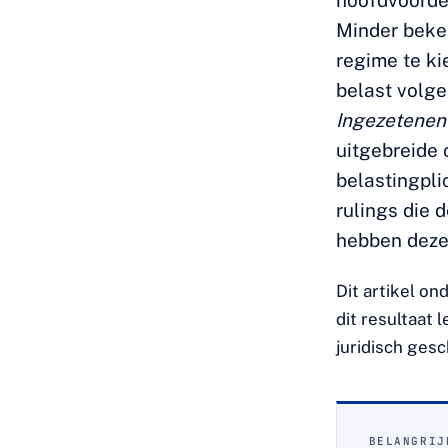
hoofdvoordee
Minder beken
regime te ki
belast volg
Ingezetenen
uitgebreide
belastingpli
rulings die 
hebben deze
Dit artikel o
dit resultaat 
juridisch ges
BELANGRIJ