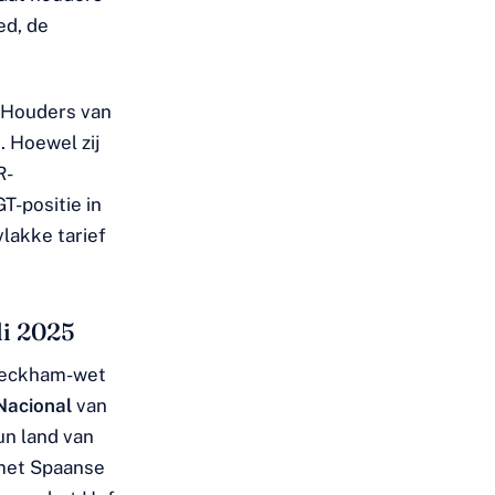
ed, de
. Houders van
 Hoewel zij
R-
T-positie in
lakke tarief
li 2025
 Beckham-wet
Nacional
van
un land van
 met Spaanse