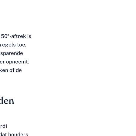
50ª-aftrek is
regels toe,
esparende
der opneemt.
ken of de
den
rdt
dat houders