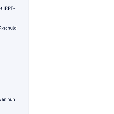
t IRPF-
R-schuld
van hun