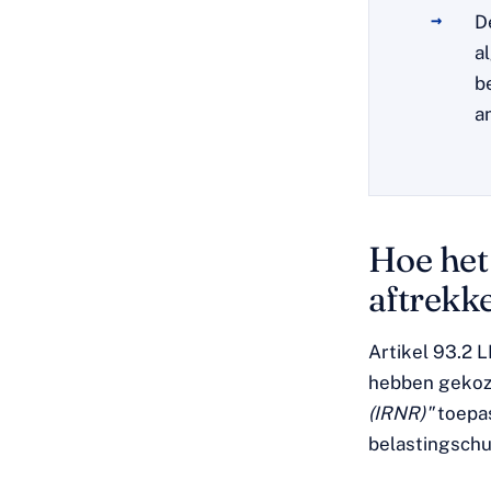
D
a
b
a
Hoe het
aftrekk
Artikel 93.2 L
hebben geko
(IRNR)"
toepas
belastingschu