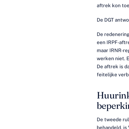
aftrek kon toe
De DGT antw
De redenering
een IRPF-aftr
maar IRNR-reg
werken niet. 
De aftrek is 
feitelijke ver
Huurink
beperki
De tweede rul
behandeld, is