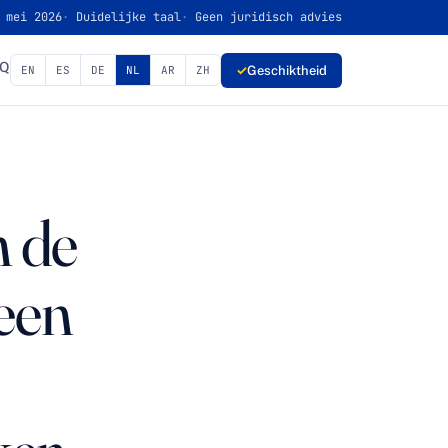
 mei 2026
Duidelijke taal
Geen juridisch advies
AQ
✓
Geschiktheid
EN
ES
DE
NL
AR
ZH
 de
een