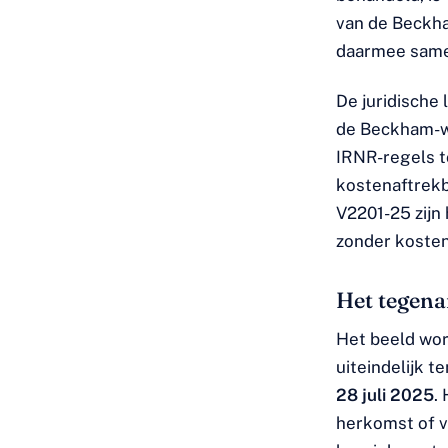
van de Beckha
daarmee same
De juridische
de Beckham-we
IRNR-regels t
kostenaftrekb
V2201-25 zijn
zonder koste
Het tegena
Het beeld wor
uiteindelijk 
28 juli 2025
.
herkomst of v