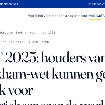
 Beckham-wet
Bijgewerkt
Wat is het
Vereisten
Aanvraagprocedure
Nieuws
F
ekposten Beckham-wet · nov 2025
27 MEI 2026
8 MIN LEZEN
2025: houders van
ham-wet kunnen g
ek voor