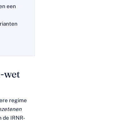
gen een
rianten
m-wet
dere regime
gezetenen
n de IRNR-