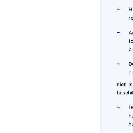
H
re
A
t
b
D
e
niet
i
beschi
D
h
h