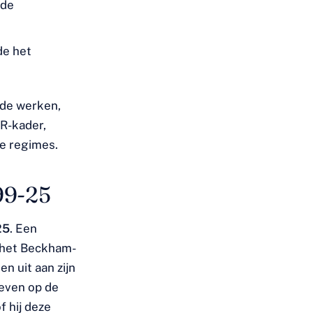
nde
de het
nde werken,
R-kader,
ee regimes.
99-25
25
. Een
r het Beckham-
n uit aan zijn
geven op de
f hij deze