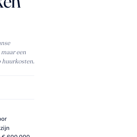
ken
anse
— maar een
p huurkosten.
oor
zijn