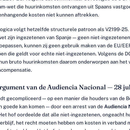
m-wet die huurinkomsten ontvangen uit Spaans vastgo
nhangende kosten niet kunnen aftrekken.
 logica volgt hetzelfde structurele patroon als V2199-25
t zijn ingezetenen van Spanje — geen niet-ingezetenen.
oepassen, kunnen zij geen gebruik maken van de EU/EE
en die geldt voor echte niet-ingezetenen. Volgens de DG
 hun bruto huurinkomsten daarom onderworpen aan het v
ncompensatie.
rgument van de Audiencia Nacional — 28 ju
dt gecompliceerd — op een manier die houders van de
ten goede kan komen — door een arrest van de
Audiencia 
 Het hof oordeelde dat alle niet-ingezetenen, ongeacht h
erblijf, het recht moeten hebben om kosten in verband