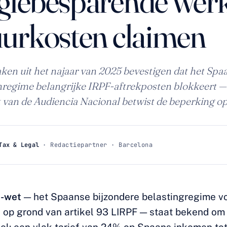
giebesparende wer
uurkosten claimen
ken uit het najaar van 2025 bevestigen dat het Spa
regime belangrijke IRPF-aftrekposten blokkeert 
t van de Audiencia Nacional betwist de beperking o
Tax & Legal
· Redactiepartner · Barcelona
-wet
— het Spaanse bijzondere belastingregime v
 op grond van artikel 93 LIRPF — staat bekend om 