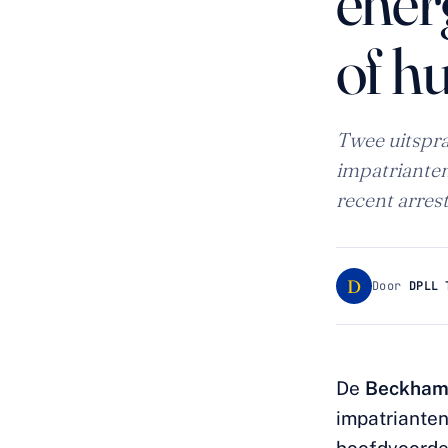
ener
of h
Twee uitspra
impatrianten
recent arres
D
Door
DPLL 
De
Beckham
impatrianten