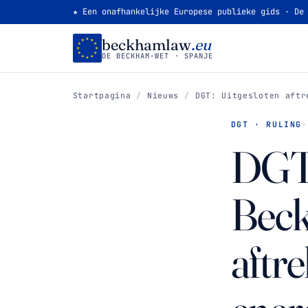
★ Een onafhankelijke Europese publieke gids · De
beckhamlaw
.eu
DE BECKHAM-WET · SPANJE
Startpagina
/
Nieuws
/
DGT: Uitgesloten aftr
DGT · RULING
DGT 
Beck
aftr