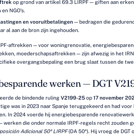
ftrek
op grond van artikel 69.3 LIRPF — giften aan erke
n en NGO's.
lastingen en vooruitbetalingen
— bedragen die geduren
ar al aan de bron zijn ingehouden.
RPF-aftrekken — voor woningrenovatie, energiebespare
rekken, moederschapsaftrekken — zijn afwezig in het IRN
ecifieke overgangsbepaling een brug slaat tussen de tw
ebesparende werken — DGT V21
eerde de bindende ruling
V2199-25
op
17 november 20
htige was in 2023 naar Spanje teruggekeerd en had voo
n. In 2024 voerde hij energiebesparende renovatiewerke
 — werken die onder normale IRPF-regels recht zouden 
posición Adicional 50ª LIRPF
(DA 50ª). Hij vroeg de DGT o