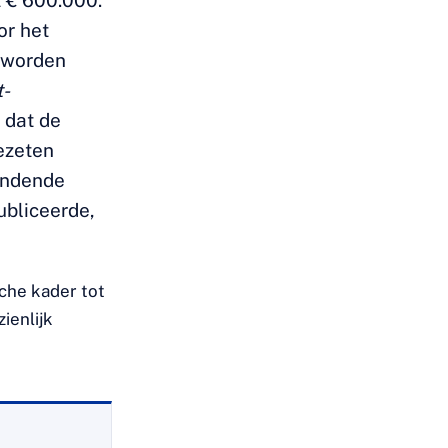
 € 600.000.
or het
e worden
t-
 dat de
ezeten
indende
bliceerde,
che kader tot
ienlijk