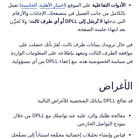
دوات التفاعلية
على الموقع (
اختبار الأهلية
،
الحاسبة
) تعمل
لكامل من جانب العميل في متصفحك. الإجابات والأرقام
ي تدخلها
لا تُرسَل إلى DPLL أو أي طرف ثالث
؛ ولا تُخزَّن
 انتهاء جلسة الصفحة.
 تزويدك ببيانات طرف ثالث، تُقرّ بأنك حصلت على
 الطرف الثالث وتتعهد بإطلاعه على المعلومات الواردة
الخصوصية هذه، مع إعفاء DPLL من أي مسؤولية.
غراض
أغراض التالية:
معالجة طلبك والرد عليه عند تواصلك مع DPLL من خلال
وذج التواصل الخارجي.
س وإنشاء تحليلات إحصائية مجمَّعة استناداً إلى تصفّحك