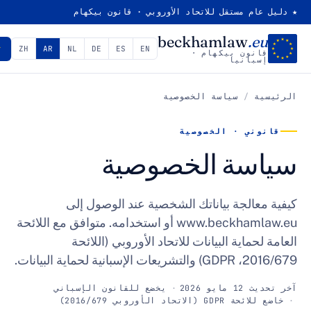
 عام مستقل للاتحاد الأوروبي · قانون بيكهام
beckhamlaw
.eu
✓
الأهلية
ZH
AR
NL
DE
ES
EN
قانون بيكهام ·
إسبانيا
سية
/
سياسة الخصوصية
نوني · الخصوصية
اسة الخصوصية
 معالجة بياناتك الشخصية عند الوصول إلى
www.beckhamlaw.eu أو استخدامه. متوافق مع اللائحة
 لحماية البيانات للاتحاد الأوروبي (اللائحة
 الإسبانية لحماية البيانات.
1 مايو 2026
يخضع للقانون الإسباني
ة GDPR (الاتحاد الأوروبي 2016/679)