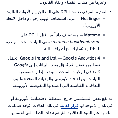
رها من هيئات القضاء وإنفاذ القانون.
 الموقع، تعتمد DPLL على المعالجين والأدوات التالية:
Hostinger
— مزود استضافة الويب (خوادم داخل الاتحاد
الأوروبي).
Matomo
— مستضاف ذاتياً من قِبَل DPLL على
matomo.beckhamlaw.eu
؛ تبقى البيانات تحت سيطرة
DPLL ولا تُشارَك مع أطراف ثالثة.
Google Ireland Ltd.
— Google Analytics 4، يُحمَّل
فقط بموافقتك. قد تُحوَّل بعض البيانات إلى
Google
LLC
في الولايات المتحدة بموجب إطار خصوصية
البيانات بين الاتحاد الأوروبي والولايات المتحدة والبنود
التعاقدية القياسية التي اعتمدتها المفوضية الأوروبية.
 بعض المستلمين خارج المنطقة الاقتصادية الأوروبية أو
ان لا يوجد لها
قرار كفاية
. في تلك الحالات، تُوجَد ضمانات
 عبر البنود التعاقدية القياسية ذات الصلة التي اعتمدتها