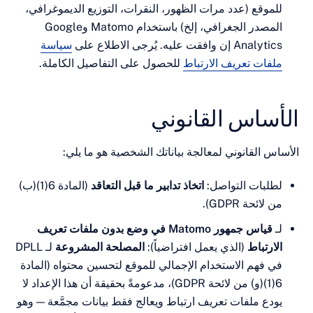
وقع (عدد مرات الظهور، النقرات، التوزيع الديموغرافي،
المصدر الجغرافي، إلخ) باستخدام Matomo وGoogle
 إن وافقت عليه. يُرجى الاطلاع على
سياسة
فات تعريف الارتباط
للحصول على التفاصيل الكاملة.
ساس القانوني
 القانوني لمعالجة بياناتك الشخصية هو ما يلي:
لبات التواصل:
اتخاذ تدابير ما قبل التعاقد
(المادة 6(1)(ب)
ائحة GDPR).
قياس جمهور Matomo في وضع بدون ملفات تعريف
رتباط
(الذي يعمل افتراضياً):
المصلحة المشروعة
لـ DPLL
فهم الاستخدام الإجمالي للموقع لتحسين محتواه (المادة
6(1)(و) من لائحة GDPR)، مدعومةً بحقيقة أن هذا الإعداد لا
ع ملفات تعريف ارتباط ويعالج فقط بيانات مجمَّعة — وهو