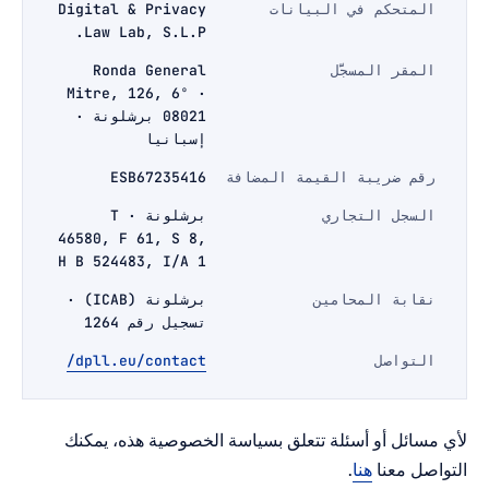
متحكم في البيانات
Digital & Privacy
Law Lab, S.L.P.
مقر المسجَّل
Ronda General
Mitre, 126, 6º ·
08021 برشلونة ·
إسبانيا
م ضريبة القيمة المضافة
ESB67235416
سجل التجاري
برشلونة · T
46580, F 61, S 8,
H B 524483, I/A 1
ابة المحامين
برشلونة (ICAB) ·
تسجيل رقم 1264
تواصل
dpll.eu/contact/
ائل أو أسئلة تتعلق بسياسة الخصوصية هذه، يمكنك
ل معنا
هنا
.