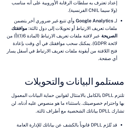
داد تعترف به سلطات الرقابة الأوروبية على أنه مناسب
يما CNIL الفرنسية).
Google Analytics
وأي تتبع غير ضروري آخر يتضمن
ات تعريف الارتباط أو تحويلات إلى دول ثالثة:
موافقتك
صريحة
عبر لافتة ملفات تعريف الارتباط (المادة 6(1)(أ) من
لائحة GDPR). يمكنك سحب موافقتك في أي وقت بإعادة
 اللافتة من أيقونة ملفات تعريف الارتباط في أسفل يسار
 صفحة.
لمو البيانات والتحويلات
تلتزم DPLL بالكامل بالامتثال لقوانين حماية البيانات المعمول
حترام خصوصيتك. باستثناء ما هو منصوص عليه أدناه، لن
ف ثالثة.
قد تُلزَم DPLL قانوناً بالكشف عن بياناتك للإدارة العامة