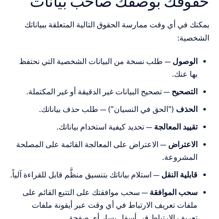
قك بوصفك صاحب بيانات
في أي وقت ممارسة الحقوق التالية المتعلقة ببياناتك
ية:
وصول
— طلب نسخة من البيانات الشخصية التي نحتفظ
 عنك.
تصحيح
— تصحيح البيانات غير الدقيقة أو غير المكتملة.
حذف
("الحق في النسيان") — طلب حذف بياناتك.
يد المعالجة
— تحديد كيفية استخدام بياناتك.
اعتراض
— الاعتراض على المعالجة القائمة على المصلحة
مشروعة.
لية النقل
— استلام بياناتك بتنسيق منظَّم قابل للقراءة آلياً.
ب الموافقة
— سحب موافقتك على التتبع القائم على
فات تعريف الارتباط في أي وقت عبر أيقونة ملفات
ريف الارتباط في أسفل يسار أي صفحة.