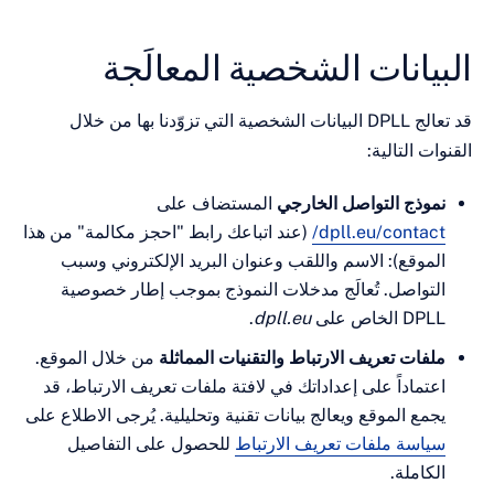
يانات الشخصية المعالَجة
قد تعالج DPLL البيانات الشخصية التي تزوّدنا بها من خلال
 التالية:
وذج التواصل الخارجي
المستضاف على
dpll.eu/contac
(عند اتباعك رابط "احجز مكالمة" من هذا
وقع): الاسم واللقب وعنوان البريد الإلكتروني وسبب
تواصل. تُعالَج مدخلات النموذج بموجب إطار خصوصية
لخاص على
dpll.eu
.
ات تعريف الارتباط والتقنيات المماثلة
من خلال الموقع.
ماداً على إعداداتك في لافتة ملفات تعريف الارتباط، قد
ع الموقع ويعالج بيانات تقنية وتحليلية. يُرجى الاطلاع على
اسة ملفات تعريف الارتباط
للحصول على التفاصيل
املة.